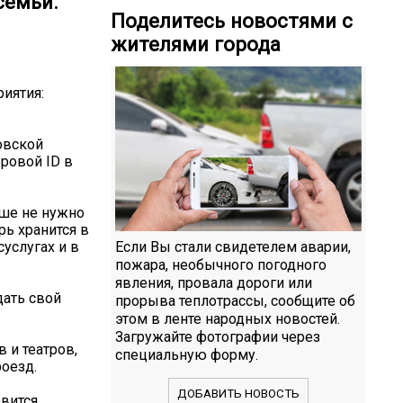
семьи.
Поделитесь новостями с
жителями города
иятия:
овской
ровой ID в
ше не нужно
рь хранится в
услугах и в
Если Вы стали свидетелем аварии,
пожара, необычного погодного
явления, провала дороги или
дать свой
прорыва теплотрассы, сообщите об
этом в ленте народных новостей.
Загружайте фотографии через
 и театров,
специальную форму.
оезд.
ДОБАВИТЬ НОВОСТЬ
овится