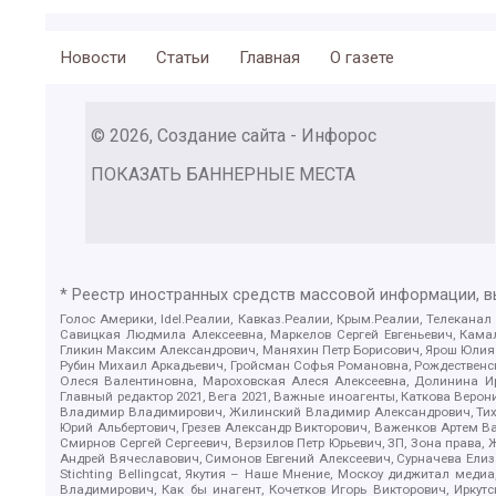
Новости
Статьи
Главная
О газете
© 2026, Создание сайта - Инфорос
ПОКАЗАТЬ БАННЕРНЫЕ МЕСТА
* Реестр иностранных средств массовой информации, 
Голос Америки, Idel.Реалии, Кавказ.Реалии, Крым.Реалии, Телеканал
Савицкая Людмила Алексеевна, Маркелов Сергей Евгеньевич, Камал
Гликин Максим Александрович, Маняхин Петр Борисович, Ярош Юлия П
Рубин Михаил Аркадьевич, Гройсман Софья Романовна, Рождественски
Олеся Валентиновна, Мароховская Алеся Алексеевна, Долинина И
Главный редактор 2021, Вега 2021, Важные иноагенты, Каткова Вер
Владимир Владимирович, Жилинский Владимир Александрович, Тихон
Юрий Альбертович, Грезев Александр Викторович, Важенков Артем В
Смирнов Сергей Сергеевич, Верзилов Петр Юрьевич, ЗП, Зона прав
Андрей Вячеславович, Симонов Евгений Алексеевич, Сурначева Елиз
Stichting Bellingcat, Якутия – Наше Мнение, Москоу диджитал мед
Владимирович, Как бы инагент, Кочетков Игорь Викторович, Иркут