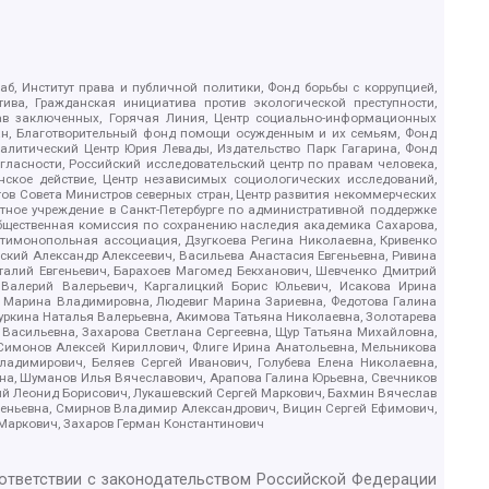
б, Институт права и публичной политики, Фонд борьбы с коррупцией,
ива, Гражданская инициатива против экологической преступности,
рав заключенных, Горячая Линия, Центр социально-информационных
дан, Благотворительный фонд помощи осужденным и их семьям, Фонд
 Аналитический Центр Юрия Левады, Издательство Парк Гагарина, Фонд
гласности, Российский исследовательский центр по правам человека,
ское действие, Центр независимых социологических исследований,
в Совета Министров северных стран, Центр развития некоммерческих
стное учреждение в Санкт-Петербурге по административной поддержке
Общественная комиссия по сохранению наследия академика Сахарова,
нтимонопольная ассоциация, Дзугкоева Регина Николаевна, Кривенко
кий Александр Алексеевич, Васильева Анастасия Евгеньевна, Ривина
италий Евгеньевич, Барахоев Магомед Бекханович, Шевченко Дмитрий
 Валерий Валерьевич, Каргалицкий Борис Юльевич, Исакова Ирина
ва Марина Владимировна, Людевиг Марина Зариевна, Федотова Галина
уркина Наталья Валерьевна, Акимова Татьяна Николаевна, Золотарева
 Васильевна, Захарова Светлана Сергеевна, Щур Татьяна Михайловна,
 Симонов Алексей Кириллович, Флиге Ирина Анатольевна, Мельникова
адимирович, Беляев Сергей Иванович, Голубева Елена Николаевна,
вна, Шуманов Илья Вячеславович, Арапова Галина Юрьевна, Свечников
ий Леонид Борисович, Лукашевский Сергей Маркович, Бахмин Вячеслав
геньевна, Смирнов Владимир Александрович, Вицин Сергей Ефимович,
 Маркович, Захаров Герман Константинович
оответствии с законодательством Российской Федерации