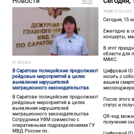
Новости
Все
Сегодня,
15:04
15.05.2026
Сегодня, 15 
Ежегодно в с
концерты, ма
В этот празд
области для 
МАКС.
07.08.2026
Цифровой ID
В Саратове полицейские продолжают
носить с соб
рейдовые мероприятий в целях
вашем смартф
выявления нарушителей
мессенджере
миграционного законодательства
В Саратове полицейские продолжают
После этого 
рейдовые мероприятий в целях
статус и пол
выявления нарушителей
миграционного законодательства
QR-код можно
Сотрудники УВМ совместно с
получения ск
оперативными подразделениями ГУ
МВД России по...
Цифровой ID 