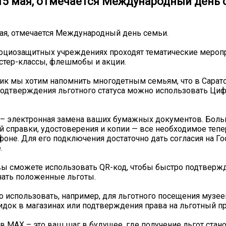
 15 мая, отмечается Международный день 
мая, отмечается Международный день семьи.
оциозащитных учреждениях проходят тематические меропр
стер-классы, флешмобы и акции.
ник мы хотим напомнить многодетным семьям, что в Сарат
подтверждения льготного статуса можно использовать Циф
 – электронная замена ваших бумажных документов. Боль
ой справки, удостоверения и копии — все необходимое тепе
оне. Для его подключения достаточно дать согласия на Гос
.
вы сможете использовать QR-код, чтобы быстро подтверж
учать положенные льготы.
 использовать, например, для льготного посещения музеев
идок в магазинах или подтверждения права на льготный пр
в MAX – это ваш шаг в будущее, где получение льгот стан