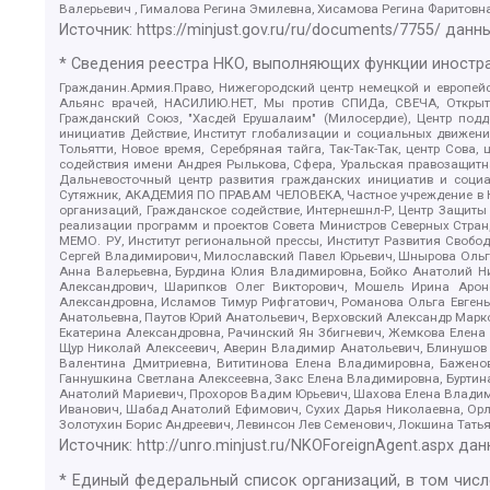
Валерьевич , Гималова Регина Эмилевна, Хисамова Регина Фаритовн
Источник:
https://minjust.gov.ru/ru/documents/7755/
данны
* Сведения реестра НКО, выполняющих функции иностра
Гражданин.Армия.Право, Нижегородский центр немецкой и европейск
Альянс врачей, НАСИЛИЮ.НЕТ, Мы против СПИДа, СВЕЧА, Открытый
Гражданский Союз, "Хасдей Ерушалаим" (Милосердие), Центр под
инициатив Действие, Институт глобализации и социальных движен
Тольятти, Новое время, Серебряная тайга, Так-Так-Так, центр Сова
содействия имени Андрея Рылькова, Сфера, Уральская правозащитна
Дальневосточный центр развития гражданских инициатив и социа
Сутяжник, АКАДЕМИЯ ПО ПРАВАМ ЧЕЛОВЕКА, Частное учреждение в Ка
организаций, Гражданское содействие, Интернешнл-Р, Центр Защиты
реализации программ и проектов Совета Министров Северных Стран
МЕМО. РУ, Институт региональной прессы, Институт Развития Своб
Сергей Владимирович, Милославский Павел Юрьевич, Шнырова Ольга
Анна Валерьевна, Бурдина Юлия Владимировна, Бойко Анатолий Ник
Александрович, Шарипков Олег Викторович, Мошель Ирина Ароно
Александровна, Исламов Тимур Рифгатович, Романова Ольга Евгень
Анатольевна, Паутов Юрий Анатольевич, Верховский Александр Марк
Екатерина Александровна, Рачинский Ян Збигневич, Жемкова Елена 
Щур Николай Алексеевич, Аверин Владимир Анатольевич, Блинушов 
Валентина Дмитриевна, Вититинова Елена Владимировна, Баженов
Ганнушкина Светлана Алексеевна, Закс Елена Владимировна, Буртин
Анатолий Мариевич, Прохоров Вадим Юрьевич, Шахова Елена Владими
Иванович, Шабад Анатолий Ефимович, Сухих Дарья Николаевна, Орл
Золотухин Борис Андреевич, Левинсон Лев Семенович, Локшина Тать
Источник:
http://unro.minjust.ru/NKOForeignAgent.aspx
дан
* Единый федеральный список организаций, в том чис