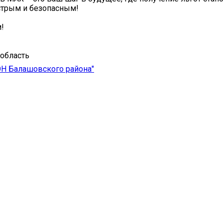
стрым и безопасным!
м!
область
ОН Балашовского района"