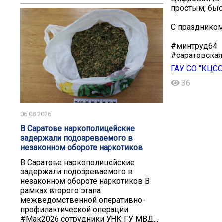
простым, бы
️С празднико
#минтруд64
#саратовская
ГАУ СО "КЦС
36
06.08.2026
В Саратове наркополицейские
задержали подозреваемого в
незаконном обороте наркотиков
В Саратове наркополицейские
задержали подозреваемого в
незаконном обороте наркотиков В
рамках второго этапа
межведомственной оперативно-
профилактической операции
#Мак2026 сотрудники УНК ГУ МВД...