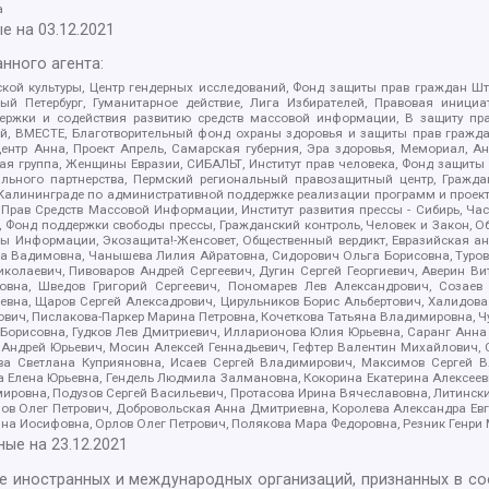
а
е на
03.12.2021
нного агента:
ой культуры, Центр гендерных исследований, Фонд защиты прав граждан Шта
 Петербург, Гуманитарное действие, Лига Избирателей, Правовая инициат
держки и содействия развитию средств массовой информации, В защиту п
ий, ВМЕСТЕ, Благотворительный фонд охраны здоровья и защиты прав граж
, центр Анна, Проект Апрель, Самарская губерния, Эра здоровья, Мемориал,
я группа, Женщины Евразии, СИБАЛЬТ, Институт прав человека, Фонд защиты 
льного партнерства, Пермский региональный правозащитный центр, Граждан
лининграде по административной поддержке реализации программ и проекто
 Прав Средств Массовой Информации, Институт развития прессы - Сибирь, Ча
, Фонд поддержки свободы прессы, Гражданский контроль, Человек и Закон, 
оды Информации, Экозащита!-Женсовет, Общественный вердикт, Евразийская а
 Вадимовна, Чанышева Лилия Айратовна, Сидорович Ольга Борисовна, Туровс
олаевич, Пивоваров Андрей Сергеевич, Дугин Сергей Георгиевич, Аверин В
вна, Шведов Григорий Сергеевич, Пономарев Лев Александрович, Созаев
евна, Щаров Сергей Алексадрович, Цирульников Борис Альбертович, Халидо
ович, Пислакова-Паркер Марина Петровна, Кочеткова Татьяна Владимировна, Ч
Борисовна, Гудков Лев Дмитриевич, Илларионова Юлия Юрьевна, Саранг Анна
Андрей Юрьевич, Мосин Алексей Геннадьевич, Гефтер Валентин Михайлович,
а Светлана Куприяновна, Исаев Сергей Владимирович, Максимов Сергей Вл
а Елена Юрьевна, Гендель Людмила Залмановна, Кокорина Екатерина Алексее
ровна, Подузов Сергей Васильевич, Протасова Ирина Вячеславовна, Литинск
ов Олег Петрович, Добровольская Анна Дмитриевна, Королева Александра Ев
яна Иосифовна, Орлов Олег Петрович, Полякова Мара Федоровна, Резник Генри
ные на
23.12.2021
ле иностранных и международных организаций, признанных в с