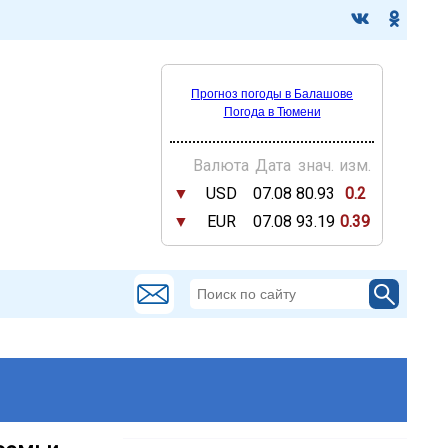
Прогноз погоды в Балашове
Погода в Тюмени
Валюта
Дата
знач.
изм.
▼
USD
07.08
80.93
0.2
▼
EUR
07.08
93.19
0.39