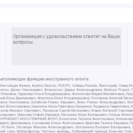
Организация с удовольствием ответит на Ваши
вопросы.
выполняющих функции иностранного агента:
 Настоящее Время, Azatliq Radiosi, PCE/PC, Сибирь.Реалии, Фактограф, Север
ягин Денис Николаевич, Апахончич Дарья Александровна, Medusa Project, П
етровна, Чуракова Ольга Владимировна, Железнова Мария Михайловна, Лукьян
й Илья Дмитриевич, Апухтина Юлия Владимировна, Постернак Алексей Евгеньев
рина Николаевна, Шлейнов Роман Юрьевич, Анин Роман Александрович, Вел
оника Вячеславовна, Карезина Инна Павловна, Кузьмина Людмила Гавриловна
ов Михаил Сергеевич, Пискунов Сергей Евгеньевич, Ковин Виталий Сергеевич
алерьевич, Иванова София Юрьевна, Пигалкин Илья Валерьевич, Петров Алексе
а, ЖУРНАЛИСТ-ИНОСТРАННЫЙ АГЕНТ, Вольтская Татьяна Анатольевна, Клепиков
авета Дмитриевна, Соловьева Елена Анатольевна, Арапова Галина Юрьевна, П
иа, РС-Балт, Заговора Максим Александрович, Ветошкина Валерия Валерьевна
ский союз библиофилов, Честные выборы, Нобелевский призыв, Еланчик Олег