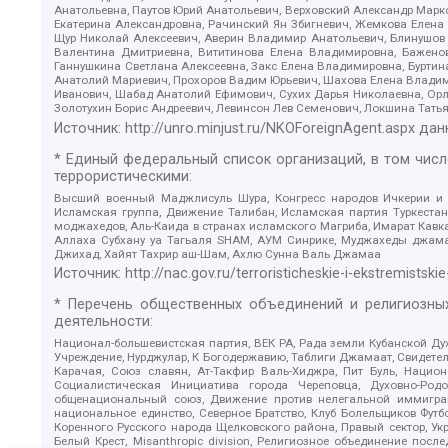
Анатольевна, Паутов Юрий Анатольевич, Верховский Александр Марк
Екатерина Александровна, Рачинский Ян Збигневич, Жемкова Елена 
Щур Николай Алексеевич, Аверин Владимир Анатольевич, Блинушов 
Валентина Дмитриевна, Вититинова Елена Владимировна, Баженов
Ганнушкина Светлана Алексеевна, Закс Елена Владимировна, Буртин
Анатолий Мариевич, Прохоров Вадим Юрьевич, Шахова Елена Владими
Иванович, Шабад Анатолий Ефимович, Сухих Дарья Николаевна, Орл
Золотухин Борис Андреевич, Левинсон Лев Семенович, Локшина Тать
Источник:
http://unro.minjust.ru/NKOForeignAgent.aspx
дан
* Единый федеральный список организаций, в том чис
террористическими:
Высший военный Маджлисуль Шура, Конгресс народов Ичкерии и Да
Исламская группа, Движение Талибан, Исламская партия Туркест
моджахедов, Аль-Каида в странах исламского Магриба, Имарат Кавка
Аллаха Субхану уа Тагьаля SHAM, АУМ Синрике, Муджахеды джамаа
Джихад, Хайят Тахрир аш-Шам, Ахлю Сунна Валь Джамаа
Источник:
http://nac.gov.ru/terroristicheskie-i-ekstremistskie
* Перечень общественных объединений и религиозных
деятельности:
Национал-большевистская партия, ВЕК РА, Рада земли Кубанской 
Учреждение, Нурджулар, К Богодержавию, Таблиги Джамаат, Свидете
Карачая, Союз славян, Ат-Такфир Валь-Хиджра, Пит Буль, Нацио
Социалистическая Инициатива города Череповца, Духовно-Родо
общенациональный союз, Движение против нелегальной иммиграц
национальное единство, Северное Братство, Клуб Болельщиков Фу
Коренного Русского народа Щелковского района, Правый сектор, Ук
Белый Крест, Misanthropic division, Религиозное объединение пос