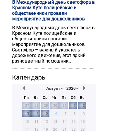
В Международный день светофора в
Красном Куте полицейские и
общественники провели
мероприятие для дошкольников
В Международный день светофора в
Красном Куте полицейские и
общественники провели
мероприятие для дошкольников
Светофор – важный указатель
дорожного движения, этот яркий
разноцветный помощник...
Календарь
Август
2026
Пн
Вт
Ср
Чт
Пт
Сб
Вс
27
28
29
30
31
1
2
3
4
5
6
7
8
9
10
11
12
13
14
15
16
17
18
19
20
21
22
23