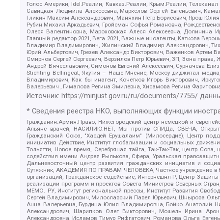
Голос Америки, Idel.Реалии, Кавказ.Реалии, Крым.Реалии, Телеканал
Савицкая Людмила Алексеевна, Маркелов Сергей Евгеньевич, Камал
Гликин Максим Александрович, Маняхин Петр Борисович, Ярош Юлия П
Рубин Михаил Аркадьевич, Гройсман Софья Романовна, Рождественски
Олеся Валентиновна, Мароховская Алеся Алексеевна, Долинина И
Главный редактор 2021, Вега 2021, Важные иноагенты, Каткова Вер
Владимир Владимирович, Жилинский Владимир Александрович, Тихон
Юрий Альбертович, Грезев Александр Викторович, Важенков Артем В
Смирнов Сергей Сергеевич, Верзилов Петр Юрьевич, ЗП, Зона прав
Андрей Вячеславович, Симонов Евгений Алексеевич, Сурначева Елиз
Stichting Bellingcat, Якутия – Наше Мнение, Москоу диджитал мед
Владимирович, Как бы инагент, Кочетков Игорь Викторович, Иркут
Валерьевич , Гималова Регина Эмилевна, Хисамова Регина Фаритовн
Источник:
https://minjust.gov.ru/ru/documents/7755/
данны
* Сведения реестра НКО, выполняющих функции иностра
Гражданин.Армия.Право, Нижегородский центр немецкой и европейск
Альянс врачей, НАСИЛИЮ.НЕТ, Мы против СПИДа, СВЕЧА, Открытый
Гражданский Союз, "Хасдей Ерушалаим" (Милосердие), Центр под
инициатив Действие, Институт глобализации и социальных движен
Тольятти, Новое время, Серебряная тайга, Так-Так-Так, центр Сова
содействия имени Андрея Рылькова, Сфера, Уральская правозащитна
Дальневосточный центр развития гражданских инициатив и социа
Сутяжник, АКАДЕМИЯ ПО ПРАВАМ ЧЕЛОВЕКА, Частное учреждение в Ка
организаций, Гражданское содействие, Интернешнл-Р, Центр Защиты
реализации программ и проектов Совета Министров Северных Стран
МЕМО. РУ, Институт региональной прессы, Институт Развития Своб
Сергей Владимирович, Милославский Павел Юрьевич, Шнырова Ольга
Анна Валерьевна, Бурдина Юлия Владимировна, Бойко Анатолий Ник
Александрович, Шарипков Олег Викторович, Мошель Ирина Ароно
Александровна, Исламов Тимур Рифгатович, Романова Ольга Евгень