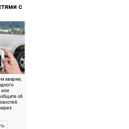
стями с
ем аварии,
одного
 или
ообщите об
овостей.
через
ТЬ