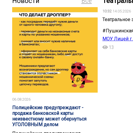
Новости
Все
Театраль
10:32
14.05.2026
Театральное 
#Пушкинская
МОУ Лицей г.
13
06.08.2026
️️Полицейские предупреждают -
продажа банковской карты
неизвестному может обернуться
УГОЛОВНЫМ делом️