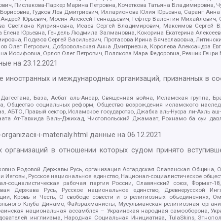
ович, Пислакова-Паркер Марина Петровна, Кочеткова Татьяна Владимировна, Ч
Борисовна, Гудков Лев Дмитриевич, Илларионова Юлия Юрьевна, Саранг Анна
Андрей Юрьевич, Мосин Алексей Геннадьевич, Гефтер Валентин Михайлович,
а Светлана Куприяновна, Исаев Сергей Владимирович, Максимов Сергей Вл
а Елена Юрьевна, Гендель Людмила Залмановна, Кокорина Екатерина Алексее
ровна, Подузов Сергей Васильевич, Протасова Ирина Вячеславовна, Литинск
ов Олег Петрович, Добровольская Анна Дмитриевна, Королева Александра Ев
яна Иосифовна, Орлов Олег Петрович, Полякова Мара Федоровна, Резник Генри
ные на
23.12.2021
ле иностранных и международных организаций, признанных в с
гестана, База, Асбат аль-Ансар, Священная война, Исламская группа, Бра
ана, Общество социальных реформ, Общество возрождения исламского насле
з, АБТО, Правый сектор, Исламское государство, Джабха аль-Нусра ли-Ахль а
та Ат-Тавхида Валь-Джихад, Чистопольский Джамаат, Рохнамо ба суи давлат
-organizacii-i-materialy.html
данные на
06.12.2021
 организаций в отношении которых судом принято вступивше
Духовно Родовой Державы Русь, организация Асгардская Славянская Община,
ли Иеговы, Русское национальное единство, Национал-социалистическое обще
нал-социалистическая рабочая партия России, Славянский союз, Формат-
вая Держава Русь, Русское национальное единство, Древнерусской Ингл
ии, Кровь и Честь, О свободе совести и о религиозных объединениях, Ом
тбольного Клуба Динамо, Файзрахманисты, Мусульманская религиозная орган
раинская национальная ассамблея – Украинская народная самооборона, Укра
ледователей инглиизма, Народная Социальная Инициатива, TulaSkins, Этноп