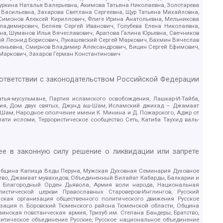
уркина Наталья Валерьевна, Акимова Татьяна Николаевна, Золотарева
 Васильевна, Захарова Светлана Сергеевна, Щур Татьяна Михайловна,
 Симонов Алексей Кириллович, Флиге Ирина Анатольевна, Мельникова
адимирович, Беляев Сергей Иванович, Голубева Елена Николаевна,
вна, Шуманов Илья Вячеславович, Арапова Галина Юрьевна, Свечников
ий Леонид Борисович, Лукашевский Сергей Маркович, Бахмин Вячеслав
геньевна, Смирнов Владимир Александрович, Вицин Сергей Ефимович,
 Маркович, Захаров Герман Константинович
оответствии с законодательством Российской Федерации
тья-мусульмане, Партия исламского освобождения, Лашкар-И-Тайба,
дия, Дом двух святых, Джунд аш-Шам, Исламский джихад – Джамаат
ш-Шам, Народное ополчение имени К. Минина и Д. Пожарского, Аджр от
и исломи, Террористическое сообщество Сеть, Катиба Таухид валь-
е в законную силу решение о ликвидации или запрете
 Община Капища Веды Перуна, Мужская Духовная Семинария Духовное
ство, Джамаат мувахидов, Объединенный Вилайат Кабарды, Балкарии и
18, Благородный Орден Дьявола, Армия воли народа, Национальная
истической церкви Православных Староверов-Инглингов, Русский
ская организация общественного политического движения Русское
изация п. Боровский Тюменского района Тюменской области, Община
инская повстанческая армия, Тризуб им. Степана Бандеры, Братство,
олитическое объединение Русские, Русское национальное объединение