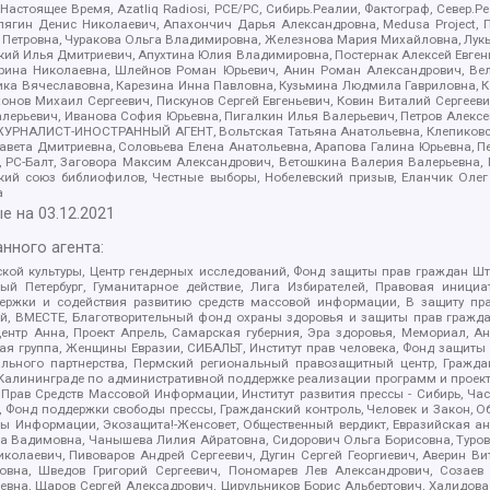
 Настоящее Время, Azatliq Radiosi, PCE/PC, Сибирь.Реалии, Фактограф, Север
ягин Денис Николаевич, Апахончич Дарья Александровна, Medusa Project, П
етровна, Чуракова Ольга Владимировна, Железнова Мария Михайловна, Лукьян
й Илья Дмитриевич, Апухтина Юлия Владимировна, Постернак Алексей Евгеньев
рина Николаевна, Шлейнов Роман Юрьевич, Анин Роман Александрович, Вел
оника Вячеславовна, Карезина Инна Павловна, Кузьмина Людмила Гавриловна
ов Михаил Сергеевич, Пискунов Сергей Евгеньевич, Ковин Виталий Сергеевич
алерьевич, Иванова София Юрьевна, Пигалкин Илья Валерьевич, Петров Алексе
а, ЖУРНАЛИСТ-ИНОСТРАННЫЙ АГЕНТ, Вольтская Татьяна Анатольевна, Клепиков
авета Дмитриевна, Соловьева Елена Анатольевна, Арапова Галина Юрьевна, П
иа, РС-Балт, Заговора Максим Александрович, Ветошкина Валерия Валерьевна
ский союз библиофилов, Честные выборы, Нобелевский призыв, Еланчик Олег
а
е на
03.12.2021
нного агента:
ой культуры, Центр гендерных исследований, Фонд защиты прав граждан Шта
 Петербург, Гуманитарное действие, Лига Избирателей, Правовая инициат
держки и содействия развитию средств массовой информации, В защиту п
ий, ВМЕСТЕ, Благотворительный фонд охраны здоровья и защиты прав граж
, центр Анна, Проект Апрель, Самарская губерния, Эра здоровья, Мемориал,
я группа, Женщины Евразии, СИБАЛЬТ, Институт прав человека, Фонд защиты 
льного партнерства, Пермский региональный правозащитный центр, Граждан
лининграде по административной поддержке реализации программ и проекто
 Прав Средств Массовой Информации, Институт развития прессы - Сибирь, Ча
, Фонд поддержки свободы прессы, Гражданский контроль, Человек и Закон, 
оды Информации, Экозащита!-Женсовет, Общественный вердикт, Евразийская а
 Вадимовна, Чанышева Лилия Айратовна, Сидорович Ольга Борисовна, Туровс
олаевич, Пивоваров Андрей Сергеевич, Дугин Сергей Георгиевич, Аверин В
вна, Шведов Григорий Сергеевич, Пономарев Лев Александрович, Созаев
евна, Щаров Сергей Алексадрович, Цирульников Борис Альбертович, Халидо