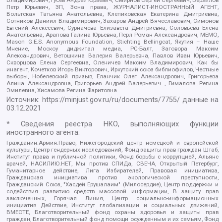
Петр Юрьевич, ЗП, Зона права, ЖУРНАЛИСТ-ИНОСТРАННЫЙ АГЕНТ,
Вольтская Татьяна Анатольевна, Клепиковская Екатерина Дмитриевна,
Сотников Даниил Владимирович, Захаров Андрей Вячеславович, Симонов
Евгений Алексеевич, Сурначева Елизавета Дмитриевна, Соловьева Елена
Анатольевна, Арапова Галина Юрьевна, Перл Роман Александрович, МЕМО,
Mason G.E.S. Anonymous Foundation, Stichting Bellingcat, Якутия – Наше
Мнение, Москоу диджитал медиа, РС-Балт, Заговора Максим
Александрович, Ветошкина Валерия Валерьевна, Павлов Иван Юрьевич,
Скворцова Елена Сергеевна, Оленичев Максим Владимирович, Как бы
инагент, Кочетков Игорь Викторович, Иркутский союз библиофилов, Честные
выборы, Нобелевский призыв, Еланчик Олег Александрович, Григорьева
Алина Александровна, Григорьев Андрей Валерьевич , Гималова Регина
Эмилевна, Хисамова Регина Фаритовна
Источник:
https://minjust.gov.ru/ru/documents/7755/
данные на
03.12.2021
* Сведения реестра НКО, выполняющих функции
иностранного агента:
Гражданин.Армия.Право, Нижегородский центр немецкой и европейской
культуры, Центр гендерных исследований, Фонд защиты прав граждан Штаб,
Институт права и публичной политики, Фонд борьбы с коррупцией, Альянс
врачей, НАСИЛИЮ.НЕТ, Мы против СПИДа, СВЕЧА, Открытый Петербург,
Гуманитарное действие, Лига Избирателей, Правовая инициатива,
Гражданская инициатива против экологической преступности,
Гражданский Союз, "Хасдей Ерушалаим" (Милосердие), Центр поддержки и
содействия развитию средств массовой информации, В защиту прав
заключенных, Горячая Линия, Центр социально-информационных
инициатив Действие, Институт глобализации и социальных движений,
ВМЕСТЕ, Благотворительный фонд охраны здоровья и защиты прав
граждан, Благотворительный фонд помощи осужденным и их семьям, Фонд