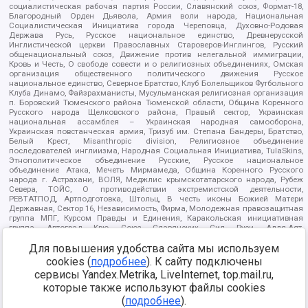
социалистическая рабочая партия России, Славянский союз, Формат-18,
Благородный Орден Дьявола, Армия воли народа, Национальная
Социалистическая Инициатива города Череповца, Духовно-Родовая
Держава Русь, Русское национальное единство, Древнерусской
Инглистической церкви Православных Староверов-Инглингов, Русский
общенациональный союз, Движение против нелегальной иммиграции,
Кровь и Честь, О свободе совести и о религиозных объединениях, Омская
организация общественного политического движения Русское
национальное единство, Северное Братство, Клуб Болельщиков Футбольного
Клуба Динамо, Файзрахманисты, Мусульманская религиозная организация
п. Боровский Тюменского района Тюменской области, Община Коренного
Русского народа Щелковского района, Правый сектор, Украинская
национальная ассамблея – Украинская народная самооборона,
Украинская повстанческая армия, Тризуб им. Степана Бандеры, Братство,
Белый Крест, Misanthropic division, Религиозное объединение
последователей инглиизма, Народная Социальная Инициатива, TulaSkins,
Этнополитическое объединение Русские, Русское национальное
объединение Атака, Мечеть Мирмамеда, Община Коренного Русского
народа г. Астрахани, ВОЛЯ, Меджлис крымскотатарского народа, Рубеж
Севера, ТОЙС, О противодействии экстремистской деятельности,
РЕВТАТПОД, Артподготовка, Штольц, В честь иконы Божией Матери
Державная, Сектор 16, Независимость, Фирма, Молодежная правозащитная
группа МПГ, Курсом Правды и Единения, Каракольская инициативная
группа, Автоград Крю, Союз Славянских Сил Руси, Алля-Аят,
Благотворительный пансионат Ак Умут, Русская республика Русь,
Для повышения удобства сайта мы используем
Арестантское уголовное единство, Башкорт, Нация и свобода, W.H.С., Фалунь
Дафа, Иртыш Ultras, Русский Патриотический клуб-Новокузнецк/РПК,
cookies (
подробнее
). К сайту подключены
Сибирский державный союз, Фонд борьбы с коррупцией, Фонд защиты прав
сервисы Yandex.Metrika, LiveInternet, top.mail.ru,
граждан, Штабы Навального, Совет граждан СССР Прикубанского округа г.
Краснодара
которые также используют файлы cookies
Источник:
https://minjust.gov.ru/ru/documents/7822/
данные на
(
подробнее
).