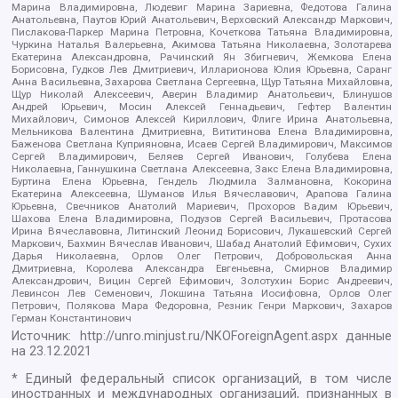
Марина Владимировна, Людевиг Марина Зариевна, Федотова Галина
Анатольевна, Паутов Юрий Анатольевич, Верховский Александр Маркович,
Пислакова-Паркер Марина Петровна, Кочеткова Татьяна Владимировна,
Чуркина Наталья Валерьевна, Акимова Татьяна Николаевна, Золотарева
Екатерина Александровна, Рачинский Ян Збигневич, Жемкова Елена
Борисовна, Гудков Лев Дмитриевич, Илларионова Юлия Юрьевна, Саранг
Анна Васильевна, Захарова Светлана Сергеевна, Щур Татьяна Михайловна,
Щур Николай Алексеевич, Аверин Владимир Анатольевич, Блинушов
Андрей Юрьевич, Мосин Алексей Геннадьевич, Гефтер Валентин
Михайлович, Симонов Алексей Кириллович, Флиге Ирина Анатольевна,
Мельникова Валентина Дмитриевна, Вититинова Елена Владимировна,
Баженова Светлана Куприяновна, Исаев Сергей Владимирович, Максимов
Сергей Владимирович, Беляев Сергей Иванович, Голубева Елена
Николаевна, Ганнушкина Светлана Алексеевна, Закс Елена Владимировна,
Буртина Елена Юрьевна, Гендель Людмила Залмановна, Кокорина
Екатерина Алексеевна, Шуманов Илья Вячеславович, Арапова Галина
Юрьевна, Свечников Анатолий Мариевич, Прохоров Вадим Юрьевич,
Шахова Елена Владимировна, Подузов Сергей Васильевич, Протасова
Ирина Вячеславовна, Литинский Леонид Борисович, Лукашевский Сергей
Маркович, Бахмин Вячеслав Иванович, Шабад Анатолий Ефимович, Сухих
Дарья Николаевна, Орлов Олег Петрович, Добровольская Анна
Дмитриевна, Королева Александра Евгеньевна, Смирнов Владимир
Александрович, Вицин Сергей Ефимович, Золотухин Борис Андреевич,
Левинсон Лев Семенович, Локшина Татьяна Иосифовна, Орлов Олег
Петрович, Полякова Мара Федоровна, Резник Генри Маркович, Захаров
Герман Константинович
Источник:
http://unro.minjust.ru/NKOForeignAgent.aspx
данные
на
23.12.2021
* Единый федеральный список организаций, в том числе
иностранных и международных организаций, признанных в