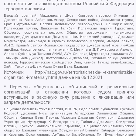
соответствии с законодательством Российской Федерации
террористическими:
Высший военный Маджлисуль Шура, Конгресс народов Ичкерии и
Дагестана, База, Асбат аль-Ансар, Священная война, Исламская группа,
Братья-мусульмане, Партия исламского освобождения, Лашкар-И-Тайба,
Исламская группа, Движение Талибан, Исламская партия Туркестана,
Общество социальных реформ, Общество возрождения исламского
наследия, Дом двух святых, Джунд аш-Шам, Исламский джихад – Джамаат
моджахедов, Аль-Каида в странах исламского Магриба, Имарат Кавказ,
АБТО, Правый сектор, Исламское государство, Джабха аль-Нусра ли-Ахль
аш-Шам, Народное ополчение имени К. Минина и Д. Пожарского, Аджр от
Аллаха Субхану уа Тагьаля SHAM, АУМ Синрике, Муджахеды джамаата Ат-
Тавхида Валь-Джихад, Чистопольский Джамаат, Рохнамо ба суи давлати
исломи, Террористическое сообщество Сеть, Катиба Таухид валь-Джихад,
Хайят Тахрир аш-Шам, Ахлю Сунна Валь Джамаа
Источник:
http://nac.gov.ru/terroristicheskie-i-ekstremistskie-
organizacii-i-materialy.html
данные на
06.12.2021
* Перечень общественных объединений и религиозных
организаций в отношении которых судом принято
вступившее в законную силу решение о ликвидации или
запрете деятельности:
Национал-большевистская партия, ВЕК РА, Рада земли Кубанской Духовно
Родовой Державы Русь, организация Асгардская Славянская Община,
Община Капища Веды Перуна, Мужская Духовная Семинария Духовное
Учреждение, Нурджулар, К Богодержавию, Таблиги Джамаат, Свидетели
Иеговы, Русское национальное единство, Национал-социалистическое
общество, Джамаат мувахидов, Объединенный Вилайат Кабарды, Балкарии
и Карачая, Союз славян, Ат-Такфир Валь-Хиджра, Пит Буль, Национал-