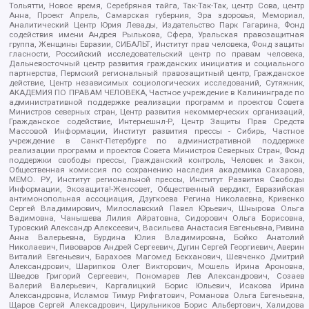
Тольятти, Новое время, Серебряная тайга, Так-Так-Так, центр Сова, центр
Анна, Проект Апрель, Самарская губерния, Эра здоровья, Мемориал,
Аналитический Центр Юрия Левады, Издательство Парк Гагарина, Фонд
содействия имени Андрея Рылькова, Сфера, Уральская правозащитная
группа, Женщины Евразии, СИБАЛЬТ, Институт прав человека, Фонд защиты
гласности, Российский исследовательский центр по правам человека,
Дальневосточный центр развития гражданских инициатив и социального
партнерства, Пермский региональный правозащитный центр, Гражданское
действие, Центр независимых социологических исследований, Сутяжник,
АКАДЕМИЯ ПО ПРАВАМ ЧЕЛОВЕКА, Частное учреждение в Калининграде по
административной поддержке реализации программ и проектов Совета
Министров северных стран, Центр развития некоммерческих организаций,
Гражданское содействие, Интернешнл-Р, Центр Защиты Прав Средств
Массовой Информации, Институт развития прессы - Сибирь, Частное
учреждение в Санкт-Петербурге по административной поддержке
реализации программ и проектов Совета Министров Северных Стран, Фонд
поддержки свободы прессы, Гражданский контроль, Человек и Закон,
Общественная комиссия по сохранению наследия академика Сахарова,
МЕМО. РУ, Институт региональной прессы, Институт Развития Свободы
Информации, Экозащита!-Женсовет, Общественный вердикт, Евразийская
антимонопольная ассоциация, Дзугкоева Регина Николаевна, Кривенко
Сергей Владимирович, Милославский Павел Юрьевич, Шнырова Ольга
Вадимовна, Чанышева Лилия Айратовна, Сидорович Ольга Борисовна,
Туровский Александр Алексеевич, Васильева Анастасия Евгеньевна, Ривина
Анна Валерьевна, Бурдина Юлия Владимировна, Бойко Анатолий
Николаевич, Пивоваров Андрей Сергеевич, Дугин Сергей Георгиевич, Аверин
Виталий Евгеньевич, Барахоев Магомед Бекханович, Шевченко Дмитрий
Александрович, Шарипков Олег Викторович, Мошель Ирина Ароновна,
Шведов Григорий Сергеевич, Пономарев Лев Александрович, Созаев
Валерий Валерьевич, Каргалицкий Борис Юльевич, Исакова Ирина
Александровна, Исламов Тимур Рифгатович, Романова Ольга Евгеньевна,
Щаров Сергей Алексадрович, Цирульников Борис Альбертович, Халидова