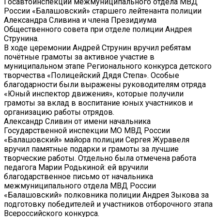
Госавтоинспекции межмуниципального отдела МВД
России «Балашовский» старшего лейтенанта полиции
Александра Сливина и члена Президиума
Общественного совета при отделе полиции Андрея
Струнина.
В ходе церемонии Андрей Струнин вручил ребятам
почётные грамоты за активное участие в
муниципальном этапе Регионального конкурса детского
творчества «Полицейский Дядя Степа». Особые
благодарности были выражены руководителям отряда
«Юный инспектор движения», которые получили
грамоты за вклад в воспитание юных участников и
организацию работы отрядов.
Александр Сливин от имени начальника
Государственной инспекции МО МВД России
«Балашовский» майора полиции Сергея Журавеля
вручил памятные подарки и грамоты за лучшие
творческие работы. Отдельно была отмечена работа
педагога Марии Родькиной: ей вручили
благодарственное письмо от начальника
межмуниципального отдела МВД России
«Балашовский» полковника полиции Андрея Зыкова за
подготовку победителей и участников отборочного этапа
Всероссийского конкурса.