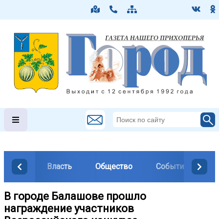
Власть
Общество
События
М
В городе Балашове прошло
награждение участников