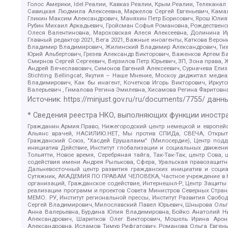
Голос Америки, Idel.Реалии, Кавказ.Реалии, Крым.Реалии, Телеканал
Савицкая Людмила Алексеевна, Маркелов Сергей Евгеньевич, Камал
Гликин Максим Александрович, Маняхин Петр Борисович, Ярош Юлия П
Рубин Михаил Аркадьевич, Гройсман Софья Романовна, Рождественски
Олеся Валентиновна, Мароховская Алеся Алексеевна, Долинина И
Главный редактор 2021, Вега 2021, Важные иноагенты, Каткова Вер
Владимир Владимирович, Жилинский Владимир Александрович, Тихон
Юрий Альбертович, Грезев Александр Викторович, Важенков Артем В
Смирнов Сергей Сергеевич, Верзилов Петр Юрьевич, ЗП, Зона прав
Андрей Вячеславович, Симонов Евгений Алексеевич, Сурначева Елиз
Stichting Bellingcat, Якутия – Наше Мнение, Москоу диджитал мед
Владимирович, Как бы инагент, Кочетков Игорь Викторович, Иркут
Валерьевич , Гималова Регина Эмилевна, Хисамова Регина Фаритовн
Источник:
https://minjust.gov.ru/ru/documents/7755/
данны
* Сведения реестра НКО, выполняющих функции иностра
Гражданин.Армия.Право, Нижегородский центр немецкой и европейск
Альянс врачей, НАСИЛИЮ.НЕТ, Мы против СПИДа, СВЕЧА, Открытый
Гражданский Союз, "Хасдей Ерушалаим" (Милосердие), Центр под
инициатив Действие, Институт глобализации и социальных движен
Тольятти, Новое время, Серебряная тайга, Так-Так-Так, центр Сова
содействия имени Андрея Рылькова, Сфера, Уральская правозащитна
Дальневосточный центр развития гражданских инициатив и социа
Сутяжник, АКАДЕМИЯ ПО ПРАВАМ ЧЕЛОВЕКА, Частное учреждение в Ка
организаций, Гражданское содействие, Интернешнл-Р, Центр Защиты
реализации программ и проектов Совета Министров Северных Стран
МЕМО. РУ, Институт региональной прессы, Институт Развития Своб
Сергей Владимирович, Милославский Павел Юрьевич, Шнырова Ольга
Анна Валерьевна, Бурдина Юлия Владимировна, Бойко Анатолий Ник
Александрович, Шарипков Олег Викторович, Мошель Ирина Ароно
Александровна, Исламов Тимур Рифгатович, Романова Ольга Евгень