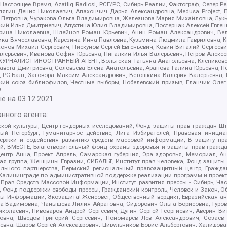
 Настоящее Время, Azatliq Radiosi, PCE/PC, Сибирь.Реалии, Фактограф, Север
ягин Денис Николаевич, Апахончич Дарья Александровна, Medusa Project, П
етровна, Чуракова Ольга Владимировна, Железнова Мария Михайловна, Лукьян
й Илья Дмитриевич, Апухтина Юлия Владимировна, Постернак Алексей Евгеньев
рина Николаевна, Шлейнов Роман Юрьевич, Анин Роман Александрович, Вел
оника Вячеславовна, Карезина Инна Павловна, Кузьмина Людмила Гавриловна
ов Михаил Сергеевич, Пискунов Сергей Евгеньевич, Ковин Виталий Сергеевич
алерьевич, Иванова София Юрьевна, Пигалкин Илья Валерьевич, Петров Алексе
а, ЖУРНАЛИСТ-ИНОСТРАННЫЙ АГЕНТ, Вольтская Татьяна Анатольевна, Клепиков
авета Дмитриевна, Соловьева Елена Анатольевна, Арапова Галина Юрьевна, П
иа, РС-Балт, Заговора Максим Александрович, Ветошкина Валерия Валерьевна
ский союз библиофилов, Честные выборы, Нобелевский призыв, Еланчик Олег
а
е на
03.12.2021
нного агента:
ой культуры, Центр гендерных исследований, Фонд защиты прав граждан Шта
 Петербург, Гуманитарное действие, Лига Избирателей, Правовая инициат
держки и содействия развитию средств массовой информации, В защиту п
ий, ВМЕСТЕ, Благотворительный фонд охраны здоровья и защиты прав граж
, центр Анна, Проект Апрель, Самарская губерния, Эра здоровья, Мемориал,
я группа, Женщины Евразии, СИБАЛЬТ, Институт прав человека, Фонд защиты 
льного партнерства, Пермский региональный правозащитный центр, Граждан
лининграде по административной поддержке реализации программ и проекто
 Прав Средств Массовой Информации, Институт развития прессы - Сибирь, Ча
, Фонд поддержки свободы прессы, Гражданский контроль, Человек и Закон, 
оды Информации, Экозащита!-Женсовет, Общественный вердикт, Евразийская а
 Вадимовна, Чанышева Лилия Айратовна, Сидорович Ольга Борисовна, Туровс
олаевич, Пивоваров Андрей Сергеевич, Дугин Сергей Георгиевич, Аверин В
вна, Шведов Григорий Сергеевич, Пономарев Лев Александрович, Созаев
евна, Щаров Сергей Алексадрович, Цирульников Борис Альбертович, Халидо