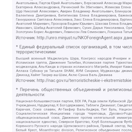
Анатольевна, Паутов Юрий Анатольевич, Верховский Александр Марк
Екатерина Александровна, Рачинский Ян Збигневич, Жемкова Елена 
Щур Николай Алексеевич, Аверин Владимир Анатольевич, Блинушов 
Валентина Дмитриевна, Вититинова Елена Владимировна, Баженов
Ганнушкина Светлана Алексеевна, Закс Елена Владимировна, Буртин
Анатолий Мариевич, Прохоров Вадим Юрьевич, Шахова Елена Владими
Иванович, Шабад Анатолий Ефимович, Сухих Дарья Николаевна, Орл
Золотухин Борис Андреевич, Левинсон Лев Семенович, Локшина Тать
Источник:
http://unro.minjust.ru/NKOForeignAgent.aspx
дан
* Единый федеральный список организаций, в том чис
террористическими:
Высший военный Маджлисуль Шура, Конгресс народов Ичкерии и Да
Исламская группа, Движение Талибан, Исламская партия Туркест
моджахедов, Аль-Каида в странах исламского Магриба, Имарат Кавка
Аллаха Субхану уа Тагьаля SHAM, АУМ Синрике, Муджахеды джамаа
Джихад, Хайят Тахрир аш-Шам, Ахлю Сунна Валь Джамаа
Источник:
http://nac.gov.ru/terroristicheskie-i-ekstremistskie
* Перечень общественных объединений и религиозных
деятельности:
Национал-большевистская партия, ВЕК РА, Рада земли Кубанской 
Учреждение, Нурджулар, К Богодержавию, Таблиги Джамаат, Свидете
Карачая, Союз славян, Ат-Такфир Валь-Хиджра, Пит Буль, Нацио
Социалистическая Инициатива города Череповца, Духовно-Родо
общенациональный союз, Движение против нелегальной иммиграц
национальное единство, Северное Братство, Клуб Болельщиков Фу
Коренного Русского народа Щелковского района, Правый сектор, Ук
Белый Крест, Misanthropic division, Религиозное объединение пос