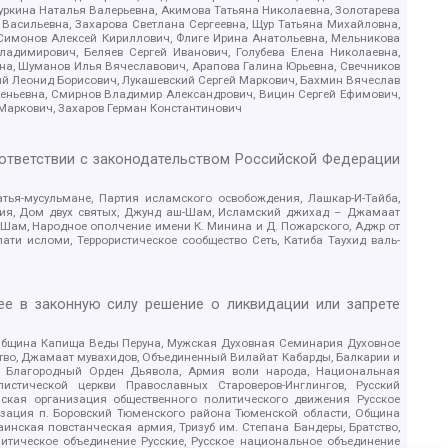
уркина Наталья Валерьевна, Акимова Татьяна Николаевна, Золотарева
 Васильевна, Захарова Светлана Сергеевна, Щур Татьяна Михайловна,
 Симонов Алексей Кириллович, Флиге Ирина Анатольевна, Мельникова
адимирович, Беляев Сергей Иванович, Голубева Елена Николаевна,
вна, Шуманов Илья Вячеславович, Арапова Галина Юрьевна, Свечников
ий Леонид Борисович, Лукашевский Сергей Маркович, Бахмин Вячеслав
геньевна, Смирнов Владимир Александрович, Вицин Сергей Ефимович,
 Маркович, Захаров Герман Константинович
оответствии с законодательством Российской Федерации
тья-мусульмане, Партия исламского освобождения, Лашкар-И-Тайба,
дия, Дом двух святых, Джунд аш-Шам, Исламский джихад – Джамаат
ш-Шам, Народное ополчение имени К. Минина и Д. Пожарского, Аджр от
и исломи, Террористическое сообщество Сеть, Катиба Таухид валь-
е в законную силу решение о ликвидации или запрете
 Община Капища Веды Перуна, Мужская Духовная Семинария Духовное
ство, Джамаат мувахидов, Объединенный Вилайат Кабарды, Балкарии и
18, Благородный Орден Дьявола, Армия воли народа, Национальная
истической церкви Православных Староверов-Инглингов, Русский
ская организация общественного политического движения Русское
изация п. Боровский Тюменского района Тюменской области, Община
инская повстанческая армия, Тризуб им. Степана Бандеры, Братство,
олитическое объединение Русские, Русское национальное объединение