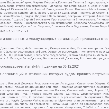
ович, Пислакова-Паркер Марина Петровна, Кочеткова Татьяна Владимировна, Ч
Борисовна, Гудков Лев Дмитриевич, Илларионова Юлия Юрьевна, Саранг Анна
Андрей Юрьевич, Мосин Алексей Геннадьевич, Гефтер Валентин Михайлович,
а Светлана Куприяновна, Исаев Сергей Владимирович, Максимов Сергей Вл
а Елена Юрьевна, Гендель Людмила Залмановна, Кокорина Екатерина Алексее
ровна, Подузов Сергей Васильевич, Протасова Ирина Вячеславовна, Литинск
ов Олег Петрович, Добровольская Анна Дмитриевна, Королева Александра Ев
яна Иосифовна, Орлов Олег Петрович, Полякова Мара Федоровна, Резник Генри
ные на
23.12.2021
ле иностранных и международных организаций, признанных в с
гестана, База, Асбат аль-Ансар, Священная война, Исламская группа, Бра
ана, Общество социальных реформ, Общество возрождения исламского насле
з, АБТО, Правый сектор, Исламское государство, Джабха аль-Нусра ли-Ахль а
та Ат-Тавхида Валь-Джихад, Чистопольский Джамаат, Рохнамо ба суи давлат
-organizacii-i-materialy.html
данные на
06.12.2021
 организаций в отношении которых судом принято вступивше
Духовно Родовой Державы Русь, организация Асгардская Славянская Община,
ли Иеговы, Русское национальное единство, Национал-социалистическое обще
нал-социалистическая рабочая партия России, Славянский союз, Формат-
вая Держава Русь, Русское национальное единство, Древнерусской Ингл
ии, Кровь и Честь, О свободе совести и о религиозных объединениях, Ом
тбольного Клуба Динамо, Файзрахманисты, Мусульманская религиозная орган
раинская национальная ассамблея – Украинская народная самооборона, Укра
ледователей инглиизма, Народная Социальная Инициатива, TulaSkins, Этноп