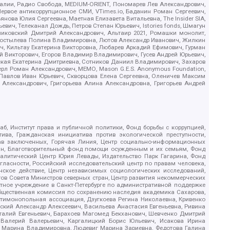
.Реалии, Радио Свобода, MEDIUM-ORIENT, Пономарев Лев Александрович,
ервое антикоррупционное СМИ, VTimes.io, Баданин Роман Сергеевич,
ова Юлия Сергеевна, Маетная Елизавета Витальевна, The Insider SIA,
ич, Телеканал Дождь, Петров Степан Юрьевич, Istories fonds, Шмагун
иковский Дмитрий Александрович, Альтаир 2021, Ромашки монолит,
, Костылева Полина Владимировна, Лютов Александр Иванович, Жилкин
, Кильтау Екатерина Викторовна, Любарев Аркадий Ефимович, Гурман
й Викторович, Егоров Владимир Владимирович, Гусев Андрей Юрьевич,
ская Екатерина Дмитриевна, Сотников Даниил Владимирович, Захаров
ерл Роман Александрович, МЕМО, Mason G.E.S. Anonymous Foundation,
, Павлов Иван Юрьевич, Скворцова Елена Сергеевна, Оленичев Максим
 Александрович, Григорьева Алина Александровна, Григорьев Андрей
б, Институт права и публичной политики, Фонд борьбы с коррупцией,
ива, Гражданская инициатива против экологической преступности,
рав заключенных, Горячая Линия, Центр социально-информационных
дан, Благотворительный фонд помощи осужденным и их семьям, Фонд
 Аналитический Центр Юрия Левады, Издательство Парк Гагарина, Фонд
гласности, Российский исследовательский центр по правам человека,
ское действие, Центр независимых социологических исследований,
в Совета Министров северных стран, Центр развития некоммерческих
стное учреждение в Санкт-Петербурге по административной поддержке
Общественная комиссия по сохранению наследия академика Сахарова,
нтимонопольная ассоциация, Дзугкоева Регина Николаевна, Кривенко
кий Александр Алексеевич, Васильева Анастасия Евгеньевна, Ривина
италий Евгеньевич, Барахоев Магомед Бекханович, Шевченко Дмитрий
 Валерий Валерьевич, Каргалицкий Борис Юльевич, Исакова Ирина
ва Марина Владимировна, Людевиг Марина Зариевна, Федотова Галина