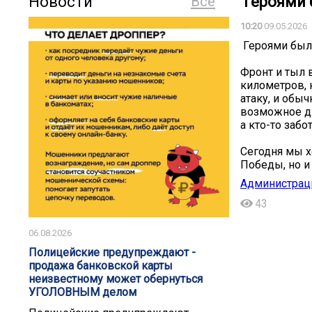
Новости
Все
️ Героями
10:20
09.05.2026
️ Героями бы
Фронт и тыл 
километров, 
атаку, и обы
возможное для
а кто-то забо
Сегодня мы х
Победы, но и
Администрац
43
06.08.2026
️️Полицейские предупреждают -
продажа банковской карты
неизвестному может обернуться
УГОЛОВНЫМ делом️