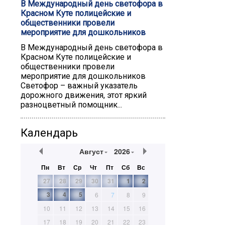
В Международный день светофора в
Красном Куте полицейские и
общественники провели
мероприятие для дошкольников
В Международный день светофора в
Красном Куте полицейские и
общественники провели
мероприятие для дошкольников
Светофор – важный указатель
дорожного движения, этот яркий
разноцветный помощник...
Календарь
Август
2026
Пн
Вт
Ср
Чт
Пт
Сб
Вс
27
28
29
30
31
1
2
3
4
5
6
7
8
9
10
11
12
13
14
15
16
17
18
19
20
21
22
23