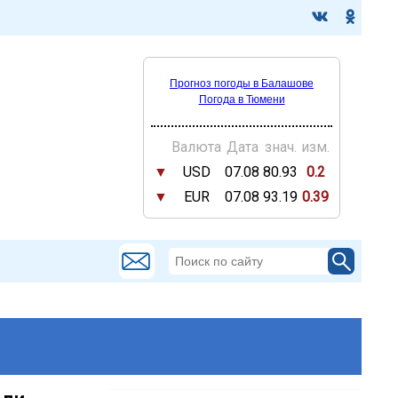
Прогноз погоды в Балашове
Погода в Тюмени
Валюта
Дата
знач.
изм.
▼
USD
07.08
80.93
0.2
▼
EUR
07.08
93.19
0.39