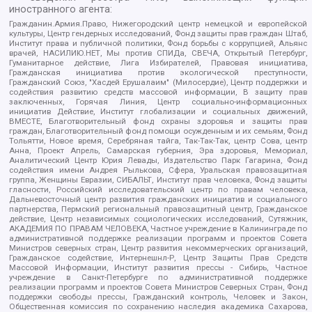
иностранного агента:
Гражданин.Армия.Право, Нижегородский центр немецкой и европейской
культуры, Центр гендерных исследований, Фонд защиты прав граждан Штаб,
Институт права и публичной политики, Фонд борьбы с коррупцией, Альянс
врачей, НАСИЛИЮ.НЕТ, Мы против СПИДа, СВЕЧА, Открытый Петербург,
Гуманитарное действие, Лига Избирателей, Правовая инициатива,
Гражданская инициатива против экологической преступности,
Гражданский Союз, "Хасдей Ерушалаим" (Милосердие), Центр поддержки и
содействия развитию средств массовой информации, В защиту прав
заключенных, Горячая Линия, Центр социально-информационных
инициатив Действие, Институт глобализации и социальных движений,
ВМЕСТЕ, Благотворительный фонд охраны здоровья и защиты прав
граждан, Благотворительный фонд помощи осужденным и их семьям, Фонд
Тольятти, Новое время, Серебряная тайга, Так-Так-Так, центр Сова, центр
Анна, Проект Апрель, Самарская губерния, Эра здоровья, Мемориал,
Аналитический Центр Юрия Левады, Издательство Парк Гагарина, Фонд
содействия имени Андрея Рылькова, Сфера, Уральская правозащитная
группа, Женщины Евразии, СИБАЛЬТ, Институт прав человека, Фонд защиты
гласности, Российский исследовательский центр по правам человека,
Дальневосточный центр развития гражданских инициатив и социального
партнерства, Пермский региональный правозащитный центр, Гражданское
действие, Центр независимых социологических исследований, Сутяжник,
АКАДЕМИЯ ПО ПРАВАМ ЧЕЛОВЕКА, Частное учреждение в Калининграде по
административной поддержке реализации программ и проектов Совета
Министров северных стран, Центр развития некоммерческих организаций,
Гражданское содействие, Интернешнл-Р, Центр Защиты Прав Средств
Массовой Информации, Институт развития прессы - Сибирь, Частное
учреждение в Санкт-Петербурге по административной поддержке
реализации программ и проектов Совета Министров Северных Стран, Фонд
поддержки свободы прессы, Гражданский контроль, Человек и Закон,
Общественная комиссия по сохранению наследия академика Сахарова,