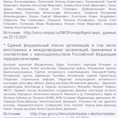
Ирина Вячеславовна, Литинский Леонид Борисович, Лукашевский Сергей
Маркович, Бахмин Вячеслав Иванович, Шабад Анатолий Ефимович, Сухих
Дарья Николаевна, Орлов Олег Петрович, Добровольская Анна
Дмитриевна, Королева Александра Евгеньевна, Смирнов Владимир
Александрович, Вицин Сергей Ефимович, Золотухин Борис Андреевич,
Левинсон Лев Семенович, Локшина Татьяна Иосифовна, Орлов Олег
Петрович, Полякова Мара Федоровна, Резник Генри Маркович, Захаров
Герман Константинович
Источник:
http://unro.minjust.ru/NKOForeignAgent.aspx
данные
на
23.12.2021
* Единый федеральный список организаций, в том числе
иностранных и международных организаций, признанных в
соответствии с законодательством Российской Федерации
террористическими:
Высший военный Маджлисуль Шура, Конгресс народов Ичкерии и
Дагестана, База, Асбат аль-Ансар, Священная война, Исламская группа,
Братья-мусульмане, Партия исламского освобождения, Лашкар-И-Тайба,
Исламская группа, Движение Талибан, Исламская партия Туркестана,
Общество социальных реформ, Общество возрождения исламского
наследия, Дом двух святых, Джунд аш-Шам, Исламский джихад – Джамаат
моджахедов, Аль-Каида в странах исламского Магриба, Имарат Кавказ,
АБТО, Правый сектор, Исламское государство, Джабха аль-Нусра ли-Ахль
аш-Шам, Народное ополчение имени К. Минина и Д. Пожарского, Аджр от
Аллаха Субхану уа Тагьаля SHAM, АУМ Синрике, Муджахеды джамаата Ат-
Тавхида Валь-Джихад, Чистопольский Джамаат, Рохнамо ба суи давлати
исломи, Террористическое сообщество Сеть, Катиба Таухид валь-Джихад,
Хайят Тахрир аш-Шам, Ахлю Сунна Валь Джамаа
Источник:
http://nac.gov.ru/terroristicheskie-i-ekstremistskie-