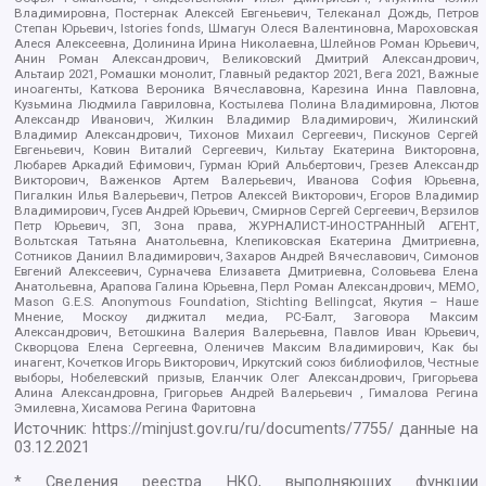
Владимировна, Постернак Алексей Евгеньевич, Телеканал Дождь, Петров
Степан Юрьевич, Istories fonds, Шмагун Олеся Валентиновна, Мароховская
Алеся Алексеевна, Долинина Ирина Николаевна, Шлейнов Роман Юрьевич,
Анин Роман Александрович, Великовский Дмитрий Александрович,
Альтаир 2021, Ромашки монолит, Главный редактор 2021, Вега 2021, Важные
иноагенты, Каткова Вероника Вячеславовна, Карезина Инна Павловна,
Кузьмина Людмила Гавриловна, Костылева Полина Владимировна, Лютов
Александр Иванович, Жилкин Владимир Владимирович, Жилинский
Владимир Александрович, Тихонов Михаил Сергеевич, Пискунов Сергей
Евгеньевич, Ковин Виталий Сергеевич, Кильтау Екатерина Викторовна,
Любарев Аркадий Ефимович, Гурман Юрий Альбертович, Грезев Александр
Викторович, Важенков Артем Валерьевич, Иванова София Юрьевна,
Пигалкин Илья Валерьевич, Петров Алексей Викторович, Егоров Владимир
Владимирович, Гусев Андрей Юрьевич, Смирнов Сергей Сергеевич, Верзилов
Петр Юрьевич, ЗП, Зона права, ЖУРНАЛИСТ-ИНОСТРАННЫЙ АГЕНТ,
Вольтская Татьяна Анатольевна, Клепиковская Екатерина Дмитриевна,
Сотников Даниил Владимирович, Захаров Андрей Вячеславович, Симонов
Евгений Алексеевич, Сурначева Елизавета Дмитриевна, Соловьева Елена
Анатольевна, Арапова Галина Юрьевна, Перл Роман Александрович, МЕМО,
Mason G.E.S. Anonymous Foundation, Stichting Bellingcat, Якутия – Наше
Мнение, Москоу диджитал медиа, РС-Балт, Заговора Максим
Александрович, Ветошкина Валерия Валерьевна, Павлов Иван Юрьевич,
Скворцова Елена Сергеевна, Оленичев Максим Владимирович, Как бы
инагент, Кочетков Игорь Викторович, Иркутский союз библиофилов, Честные
выборы, Нобелевский призыв, Еланчик Олег Александрович, Григорьева
Алина Александровна, Григорьев Андрей Валерьевич , Гималова Регина
Эмилевна, Хисамова Регина Фаритовна
Источник:
https://minjust.gov.ru/ru/documents/7755/
данные на
03.12.2021
* Сведения реестра НКО, выполняющих функции