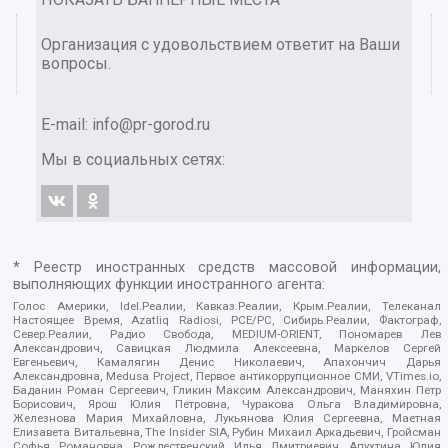
Организация с удовольствием ответит на Ваши
вопросы.
E-mail:
info@pr-gorod.ru
Мы в социальных сетях:
* Реестр иностранных средств массовой информации,
выполняющих функции иностранного агента:
Голос Америки, Idel.Реалии, Кавказ.Реалии, Крым.Реалии, Телеканал
Настоящее Время, Azatliq Radiosi, PCE/PC, Сибирь.Реалии, Фактограф,
Север.Реалии, Радио Свобода, MEDIUM-ORIENT, Пономарев Лев
Александрович, Савицкая Людмила Алексеевна, Маркелов Сергей
Евгеньевич, Камалягин Денис Николаевич, Апахончич Дарья
Александровна, Medusa Project, Первое антикоррупционное СМИ, VTimes.io,
Баданин Роман Сергеевич, Гликин Максим Александрович, Маняхин Петр
Борисович, Ярош Юлия Петровна, Чуракова Ольга Владимировна,
Железнова Мария Михайловна, Лукьянова Юлия Сергеевна, Маетная
Елизавета Витальевна, The Insider SIA, Рубин Михаил Аркадьевич, Гройсман
Софья Романовна, Рождественский Илья Дмитриевич, Апухтина Юлия