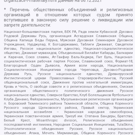
organizacii-i-materialy.html
данные на
06.12.2021
* Перечень общественных объединений и религиозных
организаций в отношении которых судом принято
вступившее в законную силу решение о ликвидации или
запрете деятельности:
Национал-большевистская партия, ВЕК РА, Рада земли Кубанской Духовно
Родовой Державы Русь, организация Асгардская Славянская Община,
Община Капища Веды Перуна, Мужская Духовная Семинария Духовное
Учреждение, Нурджулар, К Богодержавию, Таблиги Джамаат, Свидетели
Иеговы, Русское национальное единство, Национал-социалистическое
общество, Джамаат мувахидов, Объединенный Вилайат Кабарды, Балкарии
и Карачая, Союз славян, Ат-Такфир Валь-Хиджра, Пит Буль, Национал-
социалистическая рабочая партия России, Славянский союз, Формат-18,
Благородный Орден Дьявола, Армия воли народа, Национальная
Социалистическая Инициатива города Череповца, Духовно-Родовая
Держава Русь, Русское национальное единство, Древнерусской
Инглистической церкви Православных Староверов-Инглингов, Русский
общенациональный союз, Движение против нелегальной иммиграции,
Кровь и Честь, О свободе совести и о религиозных объединениях, Омская
организация общественного политического движения Русское
национальное единство, Северное Братство, Клуб Болельщиков Футбольного
Клуба Динамо, Файзрахманисты, Мусульманская религиозная организация
п. Боровский Тюменского района Тюменской области, Община Коренного
Русского народа Щелковского района, Правый сектор, Украинская
национальная ассамблея – Украинская народная самооборона,
Украинская повстанческая армия, Тризуб им. Степана Бандеры, Братство,
Белый Крест, Misanthropic division, Религиозное объединение
последователей инглиизма, Народная Социальная Инициатива, TulaSkins,
Этнополитическое объединение Русские, Русское национальное
объединение Атака, Мечеть Мирмамеда, Община Коренного Русского