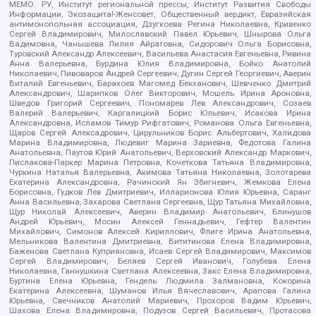
МЕМО. РУ, Институт региональной прессы, Институт Развития Свободы
Информации, Экозащита!-Женсовет, Общественный вердикт, Евразийская
антимонопольная ассоциация, Дзугкоева Регина Николаевна, Кривенко
Сергей Владимирович, Милославский Павел Юрьевич, Шнырова Ольга
Вадимовна, Чанышева Лилия Айратовна, Сидорович Ольга Борисовна,
Туровский Александр Алексеевич, Васильева Анастасия Евгеньевна, Ривина
Анна Валерьевна, Бурдина Юлия Владимировна, Бойко Анатолий
Николаевич, Пивоваров Андрей Сергеевич, Дугин Сергей Георгиевич, Аверин
Виталий Евгеньевич, Барахоев Магомед Бекханович, Шевченко Дмитрий
Александрович, Шарипков Олег Викторович, Мошель Ирина Ароновна,
Шведов Григорий Сергеевич, Пономарев Лев Александрович, Созаев
Валерий Валерьевич, Каргалицкий Борис Юльевич, Исакова Ирина
Александровна, Исламов Тимур Рифгатович, Романова Ольга Евгеньевна,
Щаров Сергей Алексадрович, Цирульников Борис Альбертович, Халидова
Марина Владимировна, Людевиг Марина Зариевна, Федотова Галина
Анатольевна, Паутов Юрий Анатольевич, Верховский Александр Маркович,
Пислакова-Паркер Марина Петровна, Кочеткова Татьяна Владимировна,
Чуркина Наталья Валерьевна, Акимова Татьяна Николаевна, Золотарева
Екатерина Александровна, Рачинский Ян Збигневич, Жемкова Елена
Борисовна, Гудков Лев Дмитриевич, Илларионова Юлия Юрьевна, Саранг
Анна Васильевна, Захарова Светлана Сергеевна, Щур Татьяна Михайловна,
Щур Николай Алексеевич, Аверин Владимир Анатольевич, Блинушов
Андрей Юрьевич, Мосин Алексей Геннадьевич, Гефтер Валентин
Михайлович, Симонов Алексей Кириллович, Флиге Ирина Анатольевна,
Мельникова Валентина Дмитриевна, Вититинова Елена Владимировна,
Баженова Светлана Куприяновна, Исаев Сергей Владимирович, Максимов
Сергей Владимирович, Беляев Сергей Иванович, Голубева Елена
Николаевна, Ганнушкина Светлана Алексеевна, Закс Елена Владимировна,
Буртина Елена Юрьевна, Гендель Людмила Залмановна, Кокорина
Екатерина Алексеевна, Шуманов Илья Вячеславович, Арапова Галина
Юрьевна, Свечников Анатолий Мариевич, Прохоров Вадим Юрьевич,
Шахова Елена Владимировна, Подузов Сергей Васильевич, Протасова