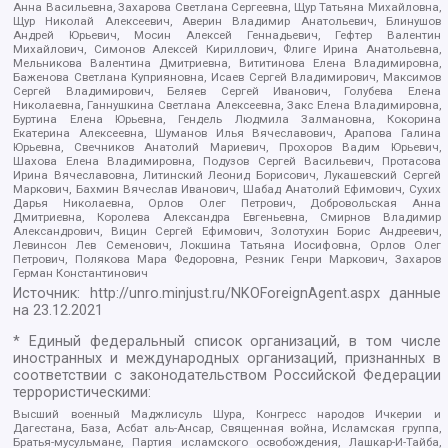
Анна Васильевна, Захарова Светлана Сергеевна, Щур Татьяна Михайловна,
Щур Николай Алексеевич, Аверин Владимир Анатольевич, Блинушов
Андрей Юрьевич, Мосин Алексей Геннадьевич, Гефтер Валентин
Михайлович, Симонов Алексей Кириллович, Флиге Ирина Анатольевна,
Мельникова Валентина Дмитриевна, Вититинова Елена Владимировна,
Баженова Светлана Куприяновна, Исаев Сергей Владимирович, Максимов
Сергей Владимирович, Беляев Сергей Иванович, Голубева Елена
Николаевна, Ганнушкина Светлана Алексеевна, Закс Елена Владимировна,
Буртина Елена Юрьевна, Гендель Людмила Залмановна, Кокорина
Екатерина Алексеевна, Шуманов Илья Вячеславович, Арапова Галина
Юрьевна, Свечников Анатолий Мариевич, Прохоров Вадим Юрьевич,
Шахова Елена Владимировна, Подузов Сергей Васильевич, Протасова
Ирина Вячеславовна, Литинский Леонид Борисович, Лукашевский Сергей
Маркович, Бахмин Вячеслав Иванович, Шабад Анатолий Ефимович, Сухих
Дарья Николаевна, Орлов Олег Петрович, Добровольская Анна
Дмитриевна, Королева Александра Евгеньевна, Смирнов Владимир
Александрович, Вицин Сергей Ефимович, Золотухин Борис Андреевич,
Левинсон Лев Семенович, Локшина Татьяна Иосифовна, Орлов Олег
Петрович, Полякова Мара Федоровна, Резник Генри Маркович, Захаров
Герман Константинович
Источник:
http://unro.minjust.ru/NKOForeignAgent.aspx
данные
на
23.12.2021
* Единый федеральный список организаций, в том числе
иностранных и международных организаций, признанных в
соответствии с законодательством Российской Федерации
террористическими:
Высший военный Маджлисуль Шура, Конгресс народов Ичкерии и
Дагестана, База, Асбат аль-Ансар, Священная война, Исламская группа,
Братья-мусульмане, Партия исламского освобождения, Лашкар-И-Тайба,