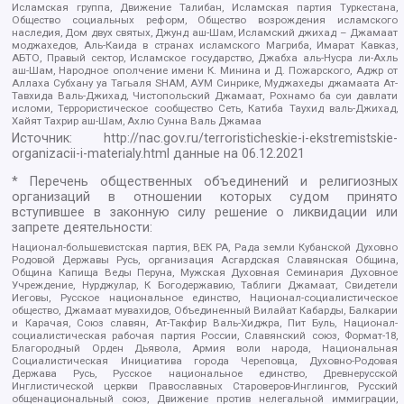
Исламская группа, Движение Талибан, Исламская партия Туркестана,
Общество социальных реформ, Общество возрождения исламского
наследия, Дом двух святых, Джунд аш-Шам, Исламский джихад – Джамаат
моджахедов, Аль-Каида в странах исламского Магриба, Имарат Кавказ,
АБТО, Правый сектор, Исламское государство, Джабха аль-Нусра ли-Ахль
аш-Шам, Народное ополчение имени К. Минина и Д. Пожарского, Аджр от
Аллаха Субхану уа Тагьаля SHAM, АУМ Синрике, Муджахеды джамаата Ат-
Тавхида Валь-Джихад, Чистопольский Джамаат, Рохнамо ба суи давлати
исломи, Террористическое сообщество Сеть, Катиба Таухид валь-Джихад,
Хайят Тахрир аш-Шам, Ахлю Сунна Валь Джамаа
Источник:
http://nac.gov.ru/terroristicheskie-i-ekstremistskie-
organizacii-i-materialy.html
данные на
06.12.2021
* Перечень общественных объединений и религиозных
организаций в отношении которых судом принято
вступившее в законную силу решение о ликвидации или
запрете деятельности:
Национал-большевистская партия, ВЕК РА, Рада земли Кубанской Духовно
Родовой Державы Русь, организация Асгардская Славянская Община,
Община Капища Веды Перуна, Мужская Духовная Семинария Духовное
Учреждение, Нурджулар, К Богодержавию, Таблиги Джамаат, Свидетели
Иеговы, Русское национальное единство, Национал-социалистическое
общество, Джамаат мувахидов, Объединенный Вилайат Кабарды, Балкарии
и Карачая, Союз славян, Ат-Такфир Валь-Хиджра, Пит Буль, Национал-
социалистическая рабочая партия России, Славянский союз, Формат-18,
Благородный Орден Дьявола, Армия воли народа, Национальная
Социалистическая Инициатива города Череповца, Духовно-Родовая
Держава Русь, Русское национальное единство, Древнерусской
Инглистической церкви Православных Староверов-Инглингов, Русский
общенациональный союз, Движение против нелегальной иммиграции,