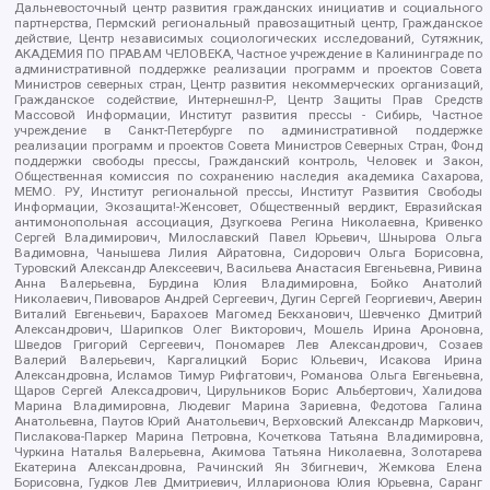
Дальневосточный центр развития гражданских инициатив и социального
партнерства, Пермский региональный правозащитный центр, Гражданское
действие, Центр независимых социологических исследований, Сутяжник,
АКАДЕМИЯ ПО ПРАВАМ ЧЕЛОВЕКА, Частное учреждение в Калининграде по
административной поддержке реализации программ и проектов Совета
Министров северных стран, Центр развития некоммерческих организаций,
Гражданское содействие, Интернешнл-Р, Центр Защиты Прав Средств
Массовой Информации, Институт развития прессы - Сибирь, Частное
учреждение в Санкт-Петербурге по административной поддержке
реализации программ и проектов Совета Министров Северных Стран, Фонд
поддержки свободы прессы, Гражданский контроль, Человек и Закон,
Общественная комиссия по сохранению наследия академика Сахарова,
МЕМО. РУ, Институт региональной прессы, Институт Развития Свободы
Информации, Экозащита!-Женсовет, Общественный вердикт, Евразийская
антимонопольная ассоциация, Дзугкоева Регина Николаевна, Кривенко
Сергей Владимирович, Милославский Павел Юрьевич, Шнырова Ольга
Вадимовна, Чанышева Лилия Айратовна, Сидорович Ольга Борисовна,
Туровский Александр Алексеевич, Васильева Анастасия Евгеньевна, Ривина
Анна Валерьевна, Бурдина Юлия Владимировна, Бойко Анатолий
Николаевич, Пивоваров Андрей Сергеевич, Дугин Сергей Георгиевич, Аверин
Виталий Евгеньевич, Барахоев Магомед Бекханович, Шевченко Дмитрий
Александрович, Шарипков Олег Викторович, Мошель Ирина Ароновна,
Шведов Григорий Сергеевич, Пономарев Лев Александрович, Созаев
Валерий Валерьевич, Каргалицкий Борис Юльевич, Исакова Ирина
Александровна, Исламов Тимур Рифгатович, Романова Ольга Евгеньевна,
Щаров Сергей Алексадрович, Цирульников Борис Альбертович, Халидова
Марина Владимировна, Людевиг Марина Зариевна, Федотова Галина
Анатольевна, Паутов Юрий Анатольевич, Верховский Александр Маркович,
Пислакова-Паркер Марина Петровна, Кочеткова Татьяна Владимировна,
Чуркина Наталья Валерьевна, Акимова Татьяна Николаевна, Золотарева
Екатерина Александровна, Рачинский Ян Збигневич, Жемкова Елена
Борисовна, Гудков Лев Дмитриевич, Илларионова Юлия Юрьевна, Саранг