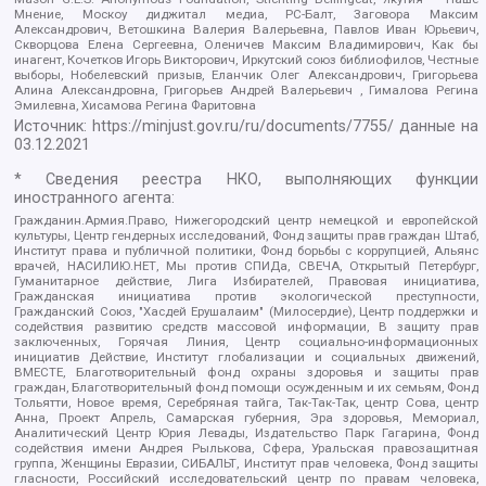
Мнение, Москоу диджитал медиа, РС-Балт, Заговора Максим
Александрович, Ветошкина Валерия Валерьевна, Павлов Иван Юрьевич,
Скворцова Елена Сергеевна, Оленичев Максим Владимирович, Как бы
инагент, Кочетков Игорь Викторович, Иркутский союз библиофилов, Честные
выборы, Нобелевский призыв, Еланчик Олег Александрович, Григорьева
Алина Александровна, Григорьев Андрей Валерьевич , Гималова Регина
Эмилевна, Хисамова Регина Фаритовна
Источник:
https://minjust.gov.ru/ru/documents/7755/
данные на
03.12.2021
* Сведения реестра НКО, выполняющих функции
иностранного агента:
Гражданин.Армия.Право, Нижегородский центр немецкой и европейской
культуры, Центр гендерных исследований, Фонд защиты прав граждан Штаб,
Институт права и публичной политики, Фонд борьбы с коррупцией, Альянс
врачей, НАСИЛИЮ.НЕТ, Мы против СПИДа, СВЕЧА, Открытый Петербург,
Гуманитарное действие, Лига Избирателей, Правовая инициатива,
Гражданская инициатива против экологической преступности,
Гражданский Союз, "Хасдей Ерушалаим" (Милосердие), Центр поддержки и
содействия развитию средств массовой информации, В защиту прав
заключенных, Горячая Линия, Центр социально-информационных
инициатив Действие, Институт глобализации и социальных движений,
ВМЕСТЕ, Благотворительный фонд охраны здоровья и защиты прав
граждан, Благотворительный фонд помощи осужденным и их семьям, Фонд
Тольятти, Новое время, Серебряная тайга, Так-Так-Так, центр Сова, центр
Анна, Проект Апрель, Самарская губерния, Эра здоровья, Мемориал,
Аналитический Центр Юрия Левады, Издательство Парк Гагарина, Фонд
содействия имени Андрея Рылькова, Сфера, Уральская правозащитная
группа, Женщины Евразии, СИБАЛЬТ, Институт прав человека, Фонд защиты
гласности, Российский исследовательский центр по правам человека,