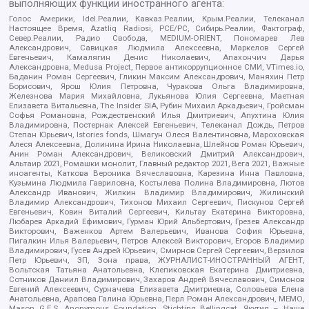
выполняющих функции иностранного агента:
Голос Америки, Idel.Реалии, Кавказ.Реалии, Крым.Реалии, Телеканал
Настоящее Время, Azatliq Radiosi, PCE/PC, Сибирь.Реалии, Фактограф,
Север.Реалии, Радио Свобода, MEDIUM-ORIENT, Пономарев Лев
Александрович, Савицкая Людмила Алексеевна, Маркелов Сергей
Евгеньевич, Камалягин Денис Николаевич, Апахончич Дарья
Александровна, Medusa Project, Первое антикоррупционное СМИ, VTimes.io,
Баданин Роман Сергеевич, Гликин Максим Александрович, Маняхин Петр
Борисович, Ярош Юлия Петровна, Чуракова Ольга Владимировна,
Железнова Мария Михайловна, Лукьянова Юлия Сергеевна, Маетная
Елизавета Витальевна, The Insider SIA, Рубин Михаил Аркадьевич, Гройсман
Софья Романовна, Рождественский Илья Дмитриевич, Апухтина Юлия
Владимировна, Постернак Алексей Евгеньевич, Телеканал Дождь, Петров
Степан Юрьевич, Istories fonds, Шмагун Олеся Валентиновна, Мароховская
Алеся Алексеевна, Долинина Ирина Николаевна, Шлейнов Роман Юрьевич,
Анин Роман Александрович, Великовский Дмитрий Александрович,
Альтаир 2021, Ромашки монолит, Главный редактор 2021, Вега 2021, Важные
иноагенты, Каткова Вероника Вячеславовна, Карезина Инна Павловна,
Кузьмина Людмила Гавриловна, Костылева Полина Владимировна, Лютов
Александр Иванович, Жилкин Владимир Владимирович, Жилинский
Владимир Александрович, Тихонов Михаил Сергеевич, Пискунов Сергей
Евгеньевич, Ковин Виталий Сергеевич, Кильтау Екатерина Викторовна,
Любарев Аркадий Ефимович, Гурман Юрий Альбертович, Грезев Александр
Викторович, Важенков Артем Валерьевич, Иванова София Юрьевна,
Пигалкин Илья Валерьевич, Петров Алексей Викторович, Егоров Владимир
Владимирович, Гусев Андрей Юрьевич, Смирнов Сергей Сергеевич, Верзилов
Петр Юрьевич, ЗП, Зона права, ЖУРНАЛИСТ-ИНОСТРАННЫЙ АГЕНТ,
Вольтская Татьяна Анатольевна, Клепиковская Екатерина Дмитриевна,
Сотников Даниил Владимирович, Захаров Андрей Вячеславович, Симонов
Евгений Алексеевич, Сурначева Елизавета Дмитриевна, Соловьева Елена
Анатольевна, Арапова Галина Юрьевна, Перл Роман Александрович, МЕМО,
Mason G.E.S. Anonymous Foundation, Stichting Bellingcat, Якутия – Наше