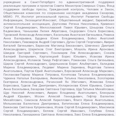
учреждение в Санкт-Петербурге по административной поддержке
реализации программ и проектов Совета Министров Северных Стран, Фонд
поддержки свободы прессы, Гражданский контроль, Человек и Закон,
Общественная комиссия по сохранению наследия академика Сахарова,
МЕМО. РУ, Институт региональной прессы, Институт Развития Свободы
Информации, Экозащита!-Женсовет, Общественный вердикт, Евразийская
антимонопольная ассоциация, Дзугкоева Регина Николаевна, Кривенко
Сергей Владимирович, Милославский Павел Юрьевич, Шнырова Ольга
Вадимовна, Чанышева Лилия Айратовна, Сидорович Ольга Борисовна,
Туровский Александр Алексеевич, Васильева Анастасия Евгеньевна, Ривина
Анна Валерьевна, Бурдина Юлия Владимировна, Бойко Анатолий
Николаевич, Пивоваров Андрей Сергеевич, Дугин Сергей Георгиевич, Аверин
Виталий Евгеньевич, Барахоев Магомед Бекханович, Шевченко Дмитрий
Александрович, Шарипков Олег Викторович, Мошель Ирина Ароновна,
Шведов Григорий Сергеевич, Пономарев Лев Александрович, Созаев
Валерий Валерьевич, Каргалицкий Борис Юльевич, Исакова Ирина
Александровна, Исламов Тимур Рифгатович, Романова Ольга Евгеньевна,
Щаров Сергей Алексадрович, Цирульников Борис Альбертович, Халидова
Марина Владимировна, Людевиг Марина Зариевна, Федотова Галина
Анатольевна, Паутов Юрий Анатольевич, Верховский Александр Маркович,
Пислакова-Паркер Марина Петровна, Кочеткова Татьяна Владимировна,
Чуркина Наталья Валерьевна, Акимова Татьяна Николаевна, Золотарева
Екатерина Александровна, Рачинский Ян Збигневич, Жемкова Елена
Борисовна, Гудков Лев Дмитриевич, Илларионова Юлия Юрьевна, Саранг
Анна Васильевна, Захарова Светлана Сергеевна, Щур Татьяна Михайловна,
Щур Николай Алексеевич, Аверин Владимир Анатольевич, Блинушов
Андрей Юрьевич, Мосин Алексей Геннадьевич, Гефтер Валентин
Михайлович, Симонов Алексей Кириллович, Флиге Ирина Анатольевна,
Мельникова Валентина Дмитриевна, Вититинова Елена Владимировна,
Баженова Светлана Куприяновна, Исаев Сергей Владимирович, Максимов
Сергей Владимирович, Беляев Сергей Иванович, Голубева Елена
Николаевна, Ганнушкина Светлана Алексеевна, Закс Елена Владимировна,