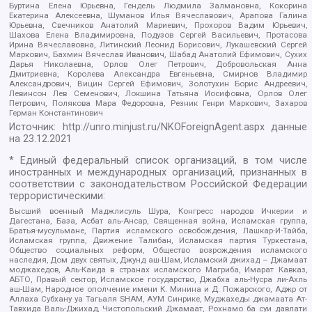
Буртина Елена Юрьевна, Гендель Людмила Залмановна, Кокорина
Екатерина Алексеевна, Шуманов Илья Вячеславович, Арапова Галина
Юрьевна, Свечников Анатолий Мариевич, Прохоров Вадим Юрьевич,
Шахова Елена Владимировна, Подузов Сергей Васильевич, Протасова
Ирина Вячеславовна, Литинский Леонид Борисович, Лукашевский Сергей
Маркович, Бахмин Вячеслав Иванович, Шабад Анатолий Ефимович, Сухих
Дарья Николаевна, Орлов Олег Петрович, Добровольская Анна
Дмитриевна, Королева Александра Евгеньевна, Смирнов Владимир
Александрович, Вицин Сергей Ефимович, Золотухин Борис Андреевич,
Левинсон Лев Семенович, Локшина Татьяна Иосифовна, Орлов Олег
Петрович, Полякова Мара Федоровна, Резник Генри Маркович, Захаров
Герман Константинович
Источник:
http://unro.minjust.ru/NKOForeignAgent.aspx
данные
на
23.12.2021
* Единый федеральный список организаций, в том числе
иностранных и международных организаций, признанных в
соответствии с законодательством Российской Федерации
террористическими:
Высший военный Маджлисуль Шура, Конгресс народов Ичкерии и
Дагестана, База, Асбат аль-Ансар, Священная война, Исламская группа,
Братья-мусульмане, Партия исламского освобождения, Лашкар-И-Тайба,
Исламская группа, Движение Талибан, Исламская партия Туркестана,
Общество социальных реформ, Общество возрождения исламского
наследия, Дом двух святых, Джунд аш-Шам, Исламский джихад – Джамаат
моджахедов, Аль-Каида в странах исламского Магриба, Имарат Кавказ,
АБТО, Правый сектор, Исламское государство, Джабха аль-Нусра ли-Ахль
аш-Шам, Народное ополчение имени К. Минина и Д. Пожарского, Аджр от
Аллаха Субхану уа Тагьаля SHAM, АУМ Синрике, Муджахеды джамаата Ат-
Тавхида Валь-Джихад, Чистопольский Джамаат, Рохнамо ба суи давлати