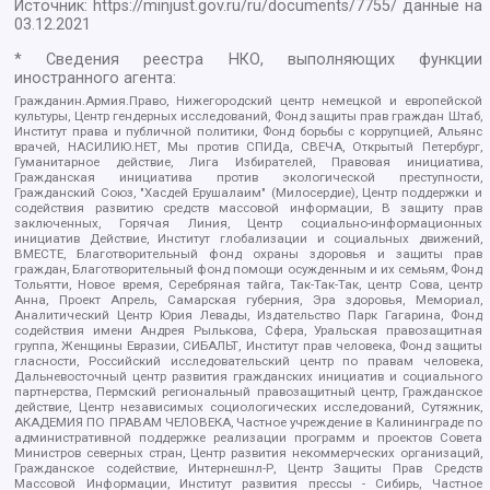
Источник:
https://minjust.gov.ru/ru/documents/7755/
данные на
03.12.2021
* Сведения реестра НКО, выполняющих функции
иностранного агента:
Гражданин.Армия.Право, Нижегородский центр немецкой и европейской
культуры, Центр гендерных исследований, Фонд защиты прав граждан Штаб,
Институт права и публичной политики, Фонд борьбы с коррупцией, Альянс
врачей, НАСИЛИЮ.НЕТ, Мы против СПИДа, СВЕЧА, Открытый Петербург,
Гуманитарное действие, Лига Избирателей, Правовая инициатива,
Гражданская инициатива против экологической преступности,
Гражданский Союз, "Хасдей Ерушалаим" (Милосердие), Центр поддержки и
содействия развитию средств массовой информации, В защиту прав
заключенных, Горячая Линия, Центр социально-информационных
инициатив Действие, Институт глобализации и социальных движений,
ВМЕСТЕ, Благотворительный фонд охраны здоровья и защиты прав
граждан, Благотворительный фонд помощи осужденным и их семьям, Фонд
Тольятти, Новое время, Серебряная тайга, Так-Так-Так, центр Сова, центр
Анна, Проект Апрель, Самарская губерния, Эра здоровья, Мемориал,
Аналитический Центр Юрия Левады, Издательство Парк Гагарина, Фонд
содействия имени Андрея Рылькова, Сфера, Уральская правозащитная
группа, Женщины Евразии, СИБАЛЬТ, Институт прав человека, Фонд защиты
гласности, Российский исследовательский центр по правам человека,
Дальневосточный центр развития гражданских инициатив и социального
партнерства, Пермский региональный правозащитный центр, Гражданское
действие, Центр независимых социологических исследований, Сутяжник,
АКАДЕМИЯ ПО ПРАВАМ ЧЕЛОВЕКА, Частное учреждение в Калининграде по
административной поддержке реализации программ и проектов Совета
Министров северных стран, Центр развития некоммерческих организаций,
Гражданское содействие, Интернешнл-Р, Центр Защиты Прав Средств
Массовой Информации, Институт развития прессы - Сибирь, Частное