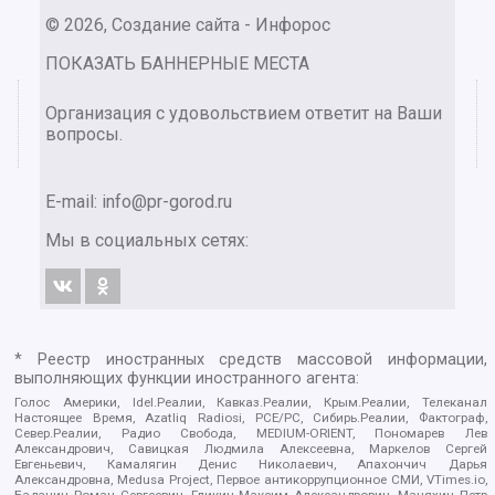
© 2026, Создание сайта - Инфорос
ПОКАЗАТЬ БАННЕРНЫЕ МЕСТА
Организация с удовольствием ответит на Ваши
вопросы.
E-mail:
info@pr-gorod.ru
Мы в социальных сетях:
* Реестр иностранных средств массовой информации,
выполняющих функции иностранного агента:
Голос Америки, Idel.Реалии, Кавказ.Реалии, Крым.Реалии, Телеканал
Настоящее Время, Azatliq Radiosi, PCE/PC, Сибирь.Реалии, Фактограф,
Север.Реалии, Радио Свобода, MEDIUM-ORIENT, Пономарев Лев
Александрович, Савицкая Людмила Алексеевна, Маркелов Сергей
Евгеньевич, Камалягин Денис Николаевич, Апахончич Дарья
Александровна, Medusa Project, Первое антикоррупционное СМИ, VTimes.io,
Баданин Роман Сергеевич, Гликин Максим Александрович, Маняхин Петр