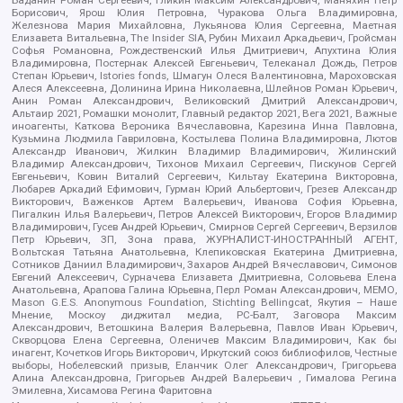
Борисович, Ярош Юлия Петровна, Чуракова Ольга Владимировна,
Железнова Мария Михайловна, Лукьянова Юлия Сергеевна, Маетная
Елизавета Витальевна, The Insider SIA, Рубин Михаил Аркадьевич, Гройсман
Софья Романовна, Рождественский Илья Дмитриевич, Апухтина Юлия
Владимировна, Постернак Алексей Евгеньевич, Телеканал Дождь, Петров
Степан Юрьевич, Istories fonds, Шмагун Олеся Валентиновна, Мароховская
Алеся Алексеевна, Долинина Ирина Николаевна, Шлейнов Роман Юрьевич,
Анин Роман Александрович, Великовский Дмитрий Александрович,
Альтаир 2021, Ромашки монолит, Главный редактор 2021, Вега 2021, Важные
иноагенты, Каткова Вероника Вячеславовна, Карезина Инна Павловна,
Кузьмина Людмила Гавриловна, Костылева Полина Владимировна, Лютов
Александр Иванович, Жилкин Владимир Владимирович, Жилинский
Владимир Александрович, Тихонов Михаил Сергеевич, Пискунов Сергей
Евгеньевич, Ковин Виталий Сергеевич, Кильтау Екатерина Викторовна,
Любарев Аркадий Ефимович, Гурман Юрий Альбертович, Грезев Александр
Викторович, Важенков Артем Валерьевич, Иванова София Юрьевна,
Пигалкин Илья Валерьевич, Петров Алексей Викторович, Егоров Владимир
Владимирович, Гусев Андрей Юрьевич, Смирнов Сергей Сергеевич, Верзилов
Петр Юрьевич, ЗП, Зона права, ЖУРНАЛИСТ-ИНОСТРАННЫЙ АГЕНТ,
Вольтская Татьяна Анатольевна, Клепиковская Екатерина Дмитриевна,
Сотников Даниил Владимирович, Захаров Андрей Вячеславович, Симонов
Евгений Алексеевич, Сурначева Елизавета Дмитриевна, Соловьева Елена
Анатольевна, Арапова Галина Юрьевна, Перл Роман Александрович, МЕМО,
Mason G.E.S. Anonymous Foundation, Stichting Bellingcat, Якутия – Наше
Мнение, Москоу диджитал медиа, РС-Балт, Заговора Максим
Александрович, Ветошкина Валерия Валерьевна, Павлов Иван Юрьевич,
Скворцова Елена Сергеевна, Оленичев Максим Владимирович, Как бы
инагент, Кочетков Игорь Викторович, Иркутский союз библиофилов, Честные
выборы, Нобелевский призыв, Еланчик Олег Александрович, Григорьева
Алина Александровна, Григорьев Андрей Валерьевич , Гималова Регина
Эмилевна, Хисамова Регина Фаритовна