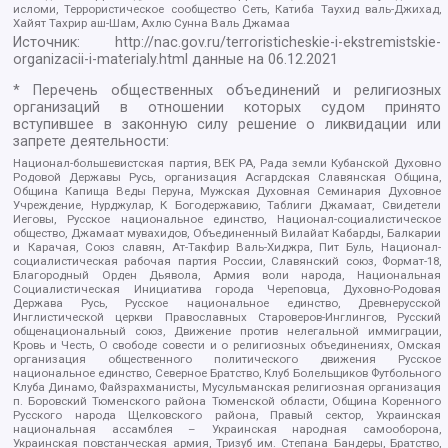
исломи, Террористическое сообщество Сеть, Катиба Таухид валь-Джихад,
Хайят Тахрир аш-Шам, Ахлю Сунна Валь Джамаа
Источник:
http://nac.gov.ru/terroristicheskie-i-ekstremistskie-
organizacii-i-materialy.html
данные на
06.12.2021
* Перечень общественных объединений и религиозных
организаций в отношении которых судом принято
вступившее в законную силу решение о ликвидации или
запрете деятельности:
Национал-большевистская партия, ВЕК РА, Рада земли Кубанской Духовно
Родовой Державы Русь, организация Асгардская Славянская Община,
Община Капища Веды Перуна, Мужская Духовная Семинария Духовное
Учреждение, Нурджулар, К Богодержавию, Таблиги Джамаат, Свидетели
Иеговы, Русское национальное единство, Национал-социалистическое
общество, Джамаат мувахидов, Объединенный Вилайат Кабарды, Балкарии
и Карачая, Союз славян, Ат-Такфир Валь-Хиджра, Пит Буль, Национал-
социалистическая рабочая партия России, Славянский союз, Формат-18,
Благородный Орден Дьявола, Армия воли народа, Национальная
Социалистическая Инициатива города Череповца, Духовно-Родовая
Держава Русь, Русское национальное единство, Древнерусской
Инглистической церкви Православных Староверов-Инглингов, Русский
общенациональный союз, Движение против нелегальной иммиграции,
Кровь и Честь, О свободе совести и о религиозных объединениях, Омская
организация общественного политического движения Русское
национальное единство, Северное Братство, Клуб Болельщиков Футбольного
Клуба Динамо, Файзрахманисты, Мусульманская религиозная организация
п. Боровский Тюменского района Тюменской области, Община Коренного
Русского народа Щелковского района, Правый сектор, Украинская
национальная ассамблея – Украинская народная самооборона,
Украинская повстанческая армия, Тризуб им. Степана Бандеры, Братство,