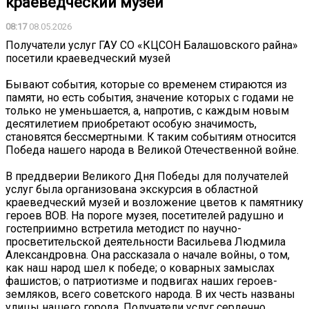
краеведческий музей
08:17
08.05.2026
Получатели услуг ГАУ СО «КЦСОН Балашовского райна»
посетили краеведческий музей
Бывают события, которые со временем стираются из
памяти, но есть события, значение которых с годами не
только не уменьшается, а, напротив, с каждым новым
десятилетием приобретают особую значимость,
становятся бессмертными. К таким событиям относится
Победа нашего народа в Великой Отечественной войне.
В преддверии Великого Дня Победы для получателей
услуг была организована экскурсия в областной
краеведческий музей и возложение цветов к памятнику
героев ВОВ. На пороге музея, посетителей радушно и
гостеприимно встретила методист по научно-
просветительской деятельности Васильева Людмила
Александровна. Она рассказала о начале войны, о том,
как наш народ шел к победе; о коварных замыслах
фашистов; о патриотизме и подвигах наших героев-
земляков, всего советского народа. В их честь названы
улицы нашего города. Получатели услуг сердечно