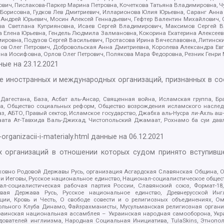
ович, Пислакова-Паркер Марина Петровна, Кочеткова Татьяна Владимировна, Ч
Борисовна, Гудков Лев Дмитриевич, Илларионова Юлия Юрьевна, Саранг Анна
Андрей Юрьевич, Мосин Алексей Геннадьевич, Гефтер Валентин Михайлович,
а Светлана Куприяновна, Исаев Сергей Владимирович, Максимов Сергей Вл
а Елена Юрьевна, Гендель Людмила Залмановна, Кокорина Екатерина Алексее
ровна, Подузов Сергей Васильевич, Протасова Ирина Вячеславовна, Литинск
ов Олег Петрович, Добровольская Анна Дмитриевна, Королева Александра Ев
яна Иосифовна, Орлов Олег Петрович, Полякова Мара Федоровна, Резник Генри
ные на
23.12.2021
ле иностранных и международных организаций, признанных в с
гестана, База, Асбат аль-Ансар, Священная война, Исламская группа, Бра
ана, Общество социальных реформ, Общество возрождения исламского насле
з, АБТО, Правый сектор, Исламское государство, Джабха аль-Нусра ли-Ахль а
та Ат-Тавхида Валь-Джихад, Чистопольский Джамаат, Рохнамо ба суи давлат
-organizacii-i-materialy.html
данные на
06.12.2021
 организаций в отношении которых судом принято вступивше
Духовно Родовой Державы Русь, организация Асгардская Славянская Община,
ли Иеговы, Русское национальное единство, Национал-социалистическое обще
нал-социалистическая рабочая партия России, Славянский союз, Формат-
вая Держава Русь, Русское национальное единство, Древнерусской Ингл
ии, Кровь и Честь, О свободе совести и о религиозных объединениях, Ом
тбольного Клуба Динамо, Файзрахманисты, Мусульманская религиозная орган
раинская национальная ассамблея – Украинская народная самооборона, Укра
ледователей инглиизма, Народная Социальная Инициатива, TulaSkins, Этноп