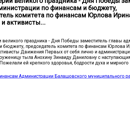
ерии великого праздника - Дня Победы з
министрации по финансам и бюджету,
тель комитета по финансам Юрлова Ирин
и активисты...
 великого праздника - Дня Победы заместитель главы а
и бюджету, председатель комитета по финансам Юрлова 
ктивисты Движения Первых от себя лично и администрац
труженицу тыла Анохину Зинаиду Даниловну с наступающи
Пожелали ей крепкого здоровья, бодрости духа и мирного 
финансам Администрации Балашовского муниципального р