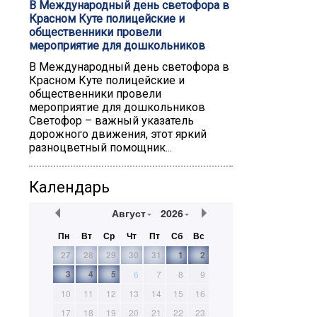
В Международный день светофора в
Красном Куте полицейские и
общественники провели
мероприятие для дошкольников
В Международный день светофора в
Красном Куте полицейские и
общественники провели
мероприятие для дошкольников
Светофор – важный указатель
дорожного движения, этот яркий
разноцветный помощник...
Календарь
Август
2026
Пн
Вт
Ср
Чт
Пт
Сб
Вс
27
28
29
30
31
1
2
3
4
5
6
7
8
9
10
11
12
13
14
15
16
17
18
19
20
21
22
23