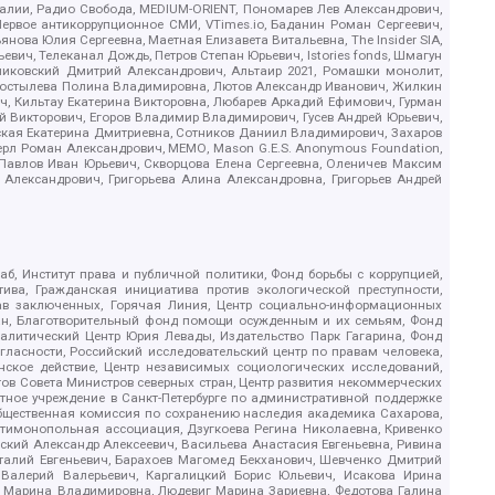
.Реалии, Радио Свобода, MEDIUM-ORIENT, Пономарев Лев Александрович,
ервое антикоррупционное СМИ, VTimes.io, Баданин Роман Сергеевич,
ова Юлия Сергеевна, Маетная Елизавета Витальевна, The Insider SIA,
ич, Телеканал Дождь, Петров Степан Юрьевич, Istories fonds, Шмагун
иковский Дмитрий Александрович, Альтаир 2021, Ромашки монолит,
, Костылева Полина Владимировна, Лютов Александр Иванович, Жилкин
, Кильтау Екатерина Викторовна, Любарев Аркадий Ефимович, Гурман
й Викторович, Егоров Владимир Владимирович, Гусев Андрей Юрьевич,
ская Екатерина Дмитриевна, Сотников Даниил Владимирович, Захаров
ерл Роман Александрович, МЕМО, Mason G.E.S. Anonymous Foundation,
, Павлов Иван Юрьевич, Скворцова Елена Сергеевна, Оленичев Максим
 Александрович, Григорьева Алина Александровна, Григорьев Андрей
б, Институт права и публичной политики, Фонд борьбы с коррупцией,
ива, Гражданская инициатива против экологической преступности,
рав заключенных, Горячая Линия, Центр социально-информационных
дан, Благотворительный фонд помощи осужденным и их семьям, Фонд
 Аналитический Центр Юрия Левады, Издательство Парк Гагарина, Фонд
гласности, Российский исследовательский центр по правам человека,
ское действие, Центр независимых социологических исследований,
в Совета Министров северных стран, Центр развития некоммерческих
стное учреждение в Санкт-Петербурге по административной поддержке
Общественная комиссия по сохранению наследия академика Сахарова,
нтимонопольная ассоциация, Дзугкоева Регина Николаевна, Кривенко
кий Александр Алексеевич, Васильева Анастасия Евгеньевна, Ривина
италий Евгеньевич, Барахоев Магомед Бекханович, Шевченко Дмитрий
 Валерий Валерьевич, Каргалицкий Борис Юльевич, Исакова Ирина
ва Марина Владимировна, Людевиг Марина Зариевна, Федотова Галина