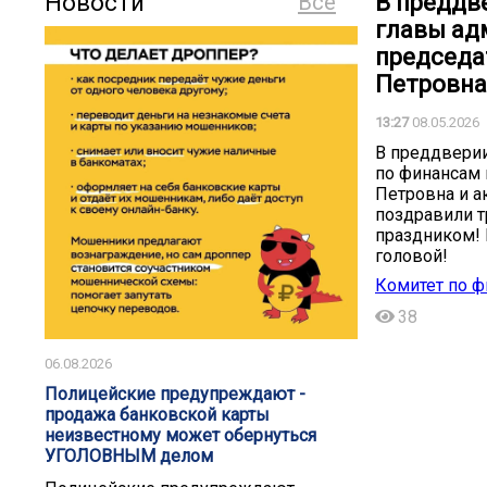
Новости
Все
В преддв
главы ад
председа
Петровна 
13:27
08.05.2026
В преддверии
по финансам 
Петровна и а
поздравили 
праздником! 
головой!
Комитет по 
38
06.08.2026
️️Полицейские предупреждают -
продажа банковской карты
неизвестному может обернуться
УГОЛОВНЫМ делом️