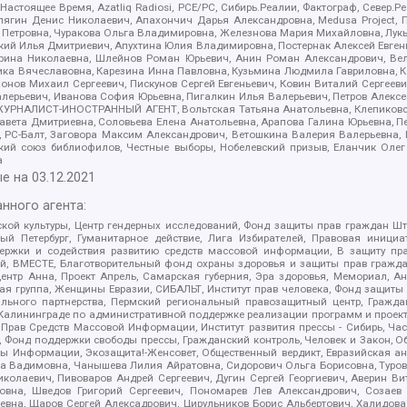
 Настоящее Время, Azatliq Radiosi, PCE/PC, Сибирь.Реалии, Фактограф, Север
ягин Денис Николаевич, Апахончич Дарья Александровна, Medusa Project, П
етровна, Чуракова Ольга Владимировна, Железнова Мария Михайловна, Лукьян
й Илья Дмитриевич, Апухтина Юлия Владимировна, Постернак Алексей Евгеньев
рина Николаевна, Шлейнов Роман Юрьевич, Анин Роман Александрович, Вел
оника Вячеславовна, Карезина Инна Павловна, Кузьмина Людмила Гавриловна
ов Михаил Сергеевич, Пискунов Сергей Евгеньевич, Ковин Виталий Сергеевич
алерьевич, Иванова София Юрьевна, Пигалкин Илья Валерьевич, Петров Алексе
а, ЖУРНАЛИСТ-ИНОСТРАННЫЙ АГЕНТ, Вольтская Татьяна Анатольевна, Клепиков
авета Дмитриевна, Соловьева Елена Анатольевна, Арапова Галина Юрьевна, П
иа, РС-Балт, Заговора Максим Александрович, Ветошкина Валерия Валерьевна
ский союз библиофилов, Честные выборы, Нобелевский призыв, Еланчик Олег
а
е на
03.12.2021
нного агента:
ой культуры, Центр гендерных исследований, Фонд защиты прав граждан Шта
 Петербург, Гуманитарное действие, Лига Избирателей, Правовая инициат
держки и содействия развитию средств массовой информации, В защиту п
ий, ВМЕСТЕ, Благотворительный фонд охраны здоровья и защиты прав граж
, центр Анна, Проект Апрель, Самарская губерния, Эра здоровья, Мемориал,
я группа, Женщины Евразии, СИБАЛЬТ, Институт прав человека, Фонд защиты 
льного партнерства, Пермский региональный правозащитный центр, Граждан
лининграде по административной поддержке реализации программ и проекто
 Прав Средств Массовой Информации, Институт развития прессы - Сибирь, Ча
, Фонд поддержки свободы прессы, Гражданский контроль, Человек и Закон, 
оды Информации, Экозащита!-Женсовет, Общественный вердикт, Евразийская а
 Вадимовна, Чанышева Лилия Айратовна, Сидорович Ольга Борисовна, Туровс
олаевич, Пивоваров Андрей Сергеевич, Дугин Сергей Георгиевич, Аверин В
вна, Шведов Григорий Сергеевич, Пономарев Лев Александрович, Созаев
евна, Щаров Сергей Алексадрович, Цирульников Борис Альбертович, Халидо