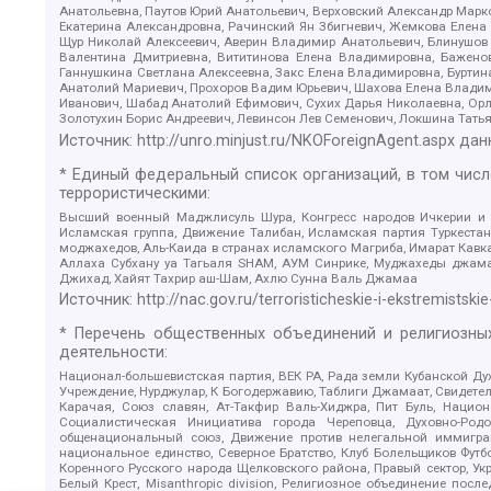
Анатольевна, Паутов Юрий Анатольевич, Верховский Александр Марк
Екатерина Александровна, Рачинский Ян Збигневич, Жемкова Елена 
Щур Николай Алексеевич, Аверин Владимир Анатольевич, Блинушов 
Валентина Дмитриевна, Вититинова Елена Владимировна, Баженов
Ганнушкина Светлана Алексеевна, Закс Елена Владимировна, Буртин
Анатолий Мариевич, Прохоров Вадим Юрьевич, Шахова Елена Владими
Иванович, Шабад Анатолий Ефимович, Сухих Дарья Николаевна, Орл
Золотухин Борис Андреевич, Левинсон Лев Семенович, Локшина Тать
Источник:
http://unro.minjust.ru/NKOForeignAgent.aspx
дан
* Единый федеральный список организаций, в том чис
террористическими:
Высший военный Маджлисуль Шура, Конгресс народов Ичкерии и Да
Исламская группа, Движение Талибан, Исламская партия Туркест
моджахедов, Аль-Каида в странах исламского Магриба, Имарат Кавка
Аллаха Субхану уа Тагьаля SHAM, АУМ Синрике, Муджахеды джамаа
Джихад, Хайят Тахрир аш-Шам, Ахлю Сунна Валь Джамаа
Источник:
http://nac.gov.ru/terroristicheskie-i-ekstremistskie
* Перечень общественных объединений и религиозных
деятельности:
Национал-большевистская партия, ВЕК РА, Рада земли Кубанской 
Учреждение, Нурджулар, К Богодержавию, Таблиги Джамаат, Свидете
Карачая, Союз славян, Ат-Такфир Валь-Хиджра, Пит Буль, Нацио
Социалистическая Инициатива города Череповца, Духовно-Родо
общенациональный союз, Движение против нелегальной иммиграц
национальное единство, Северное Братство, Клуб Болельщиков Фу
Коренного Русского народа Щелковского района, Правый сектор, Ук
Белый Крест, Misanthropic division, Религиозное объединение пос