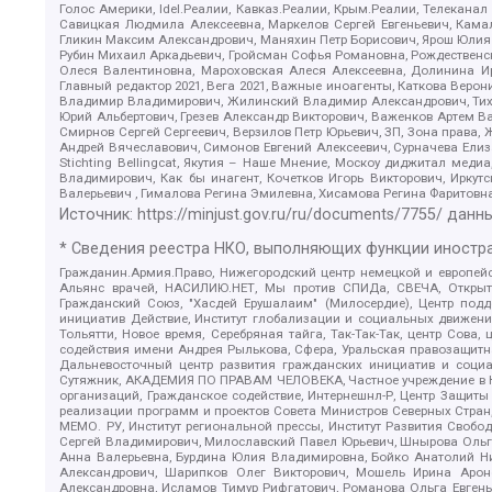
Голос Америки, Idel.Реалии, Кавказ.Реалии, Крым.Реалии, Телеканал
Савицкая Людмила Алексеевна, Маркелов Сергей Евгеньевич, Камал
Гликин Максим Александрович, Маняхин Петр Борисович, Ярош Юлия П
Рубин Михаил Аркадьевич, Гройсман Софья Романовна, Рождественски
Олеся Валентиновна, Мароховская Алеся Алексеевна, Долинина И
Главный редактор 2021, Вега 2021, Важные иноагенты, Каткова Вер
Владимир Владимирович, Жилинский Владимир Александрович, Тихон
Юрий Альбертович, Грезев Александр Викторович, Важенков Артем В
Смирнов Сергей Сергеевич, Верзилов Петр Юрьевич, ЗП, Зона прав
Андрей Вячеславович, Симонов Евгений Алексеевич, Сурначева Елиз
Stichting Bellingcat, Якутия – Наше Мнение, Москоу диджитал мед
Владимирович, Как бы инагент, Кочетков Игорь Викторович, Иркут
Валерьевич , Гималова Регина Эмилевна, Хисамова Регина Фаритовн
Источник:
https://minjust.gov.ru/ru/documents/7755/
данны
* Сведения реестра НКО, выполняющих функции иностра
Гражданин.Армия.Право, Нижегородский центр немецкой и европейск
Альянс врачей, НАСИЛИЮ.НЕТ, Мы против СПИДа, СВЕЧА, Открытый
Гражданский Союз, "Хасдей Ерушалаим" (Милосердие), Центр под
инициатив Действие, Институт глобализации и социальных движен
Тольятти, Новое время, Серебряная тайга, Так-Так-Так, центр Сова
содействия имени Андрея Рылькова, Сфера, Уральская правозащитна
Дальневосточный центр развития гражданских инициатив и социа
Сутяжник, АКАДЕМИЯ ПО ПРАВАМ ЧЕЛОВЕКА, Частное учреждение в Ка
организаций, Гражданское содействие, Интернешнл-Р, Центр Защиты
реализации программ и проектов Совета Министров Северных Стран
МЕМО. РУ, Институт региональной прессы, Институт Развития Своб
Сергей Владимирович, Милославский Павел Юрьевич, Шнырова Ольга
Анна Валерьевна, Бурдина Юлия Владимировна, Бойко Анатолий Ник
Александрович, Шарипков Олег Викторович, Мошель Ирина Ароно
Александровна, Исламов Тимур Рифгатович, Романова Ольга Евгень