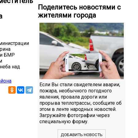
аместитель
Поделитесь новостями с
жителями города
а
дминистрации
Ирина
ии БМР
м
неба над
айона
Если Вы стали свидетелем аварии,
пожара, необычного погодного
явления, провала дороги или
прорыва теплотрассы, сообщите об
этом в ленте народных новостей.
Загружайте фотографии через
специальную форму.
ДОБАВИТЬ НОВОСТЬ