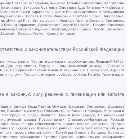
уркина Наталья Валерьевна, Акимова Татьяна Николаевна, Золотарева
 Васильевна, Захарова Светлана Сергеевна, Щур Татьяна Михайловна,
 Симонов Алексей Кириллович, Флиге Ирина Анатольевна, Мельникова
адимирович, Беляев Сергей Иванович, Голубева Елена Николаевна,
вна, Шуманов Илья Вячеславович, Арапова Галина Юрьевна, Свечников
ий Леонид Борисович, Лукашевский Сергей Маркович, Бахмин Вячеслав
геньевна, Смирнов Владимир Александрович, Вицин Сергей Ефимович,
 Маркович, Захаров Герман Константинович
оответствии с законодательством Российской Федерации
тья-мусульмане, Партия исламского освобождения, Лашкар-И-Тайба,
дия, Дом двух святых, Джунд аш-Шам, Исламский джихад – Джамаат
ш-Шам, Народное ополчение имени К. Минина и Д. Пожарского, Аджр от
и исломи, Террористическое сообщество Сеть, Катиба Таухид валь-
е в законную силу решение о ликвидации или запрете
 Община Капища Веды Перуна, Мужская Духовная Семинария Духовное
ство, Джамаат мувахидов, Объединенный Вилайат Кабарды, Балкарии и
18, Благородный Орден Дьявола, Армия воли народа, Национальная
истической церкви Православных Староверов-Инглингов, Русский
ская организация общественного политического движения Русское
изация п. Боровский Тюменского района Тюменской области, Община
инская повстанческая армия, Тризуб им. Степана Бандеры, Братство,
олитическое объединение Русские, Русское национальное объединение