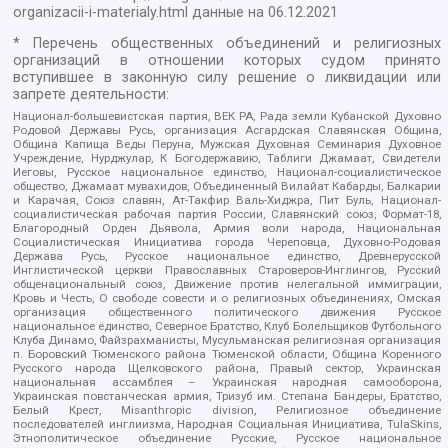
organizacii-i-materialy.html
данные на
06.12.2021
* Перечень общественных объединений и религиозных
организаций в отношении которых судом принято
вступившее в законную силу решение о ликвидации или
запрете деятельности:
Национал-большевистская партия, ВЕК РА, Рада земли Кубанской Духовно
Родовой Державы Русь, организация Асгардская Славянская Община,
Община Капища Веды Перуна, Мужская Духовная Семинария Духовное
Учреждение, Нурджулар, К Богодержавию, Таблиги Джамаат, Свидетели
Иеговы, Русское национальное единство, Национал-социалистическое
общество, Джамаат мувахидов, Объединенный Вилайат Кабарды, Балкарии
и Карачая, Союз славян, Ат-Такфир Валь-Хиджра, Пит Буль, Национал-
социалистическая рабочая партия России, Славянский союз, Формат-18,
Благородный Орден Дьявола, Армия воли народа, Национальная
Социалистическая Инициатива города Череповца, Духовно-Родовая
Держава Русь, Русское национальное единство, Древнерусской
Инглистической церкви Православных Староверов-Инглингов, Русский
общенациональный союз, Движение против нелегальной иммиграции,
Кровь и Честь, О свободе совести и о религиозных объединениях, Омская
организация общественного политического движения Русское
национальное единство, Северное Братство, Клуб Болельщиков Футбольного
Клуба Динамо, Файзрахманисты, Мусульманская религиозная организация
п. Боровский Тюменского района Тюменской области, Община Коренного
Русского народа Щелковского района, Правый сектор, Украинская
национальная ассамблея – Украинская народная самооборона,
Украинская повстанческая армия, Тризуб им. Степана Бандеры, Братство,
Белый Крест, Misanthropic division, Религиозное объединение
последователей инглиизма, Народная Социальная Инициатива, TulaSkins,
Этнополитическое объединение Русские, Русское национальное