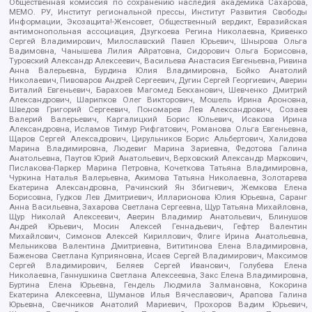
Общественная комиссия по сохранению наследия академика Сахарова,
МЕМО. РУ, Институт региональной прессы, Институт Развития Свободы
Информации, Экозащита!-Женсовет, Общественный вердикт, Евразийская
антимонопольная ассоциация, Дзугкоева Регина Николаевна, Кривенко
Сергей Владимирович, Милославский Павел Юрьевич, Шнырова Ольга
Вадимовна, Чанышева Лилия Айратовна, Сидорович Ольга Борисовна,
Туровский Александр Алексеевич, Васильева Анастасия Евгеньевна, Ривина
Анна Валерьевна, Бурдина Юлия Владимировна, Бойко Анатолий
Николаевич, Пивоваров Андрей Сергеевич, Дугин Сергей Георгиевич, Аверин
Виталий Евгеньевич, Барахоев Магомед Бекханович, Шевченко Дмитрий
Александрович, Шарипков Олег Викторович, Мошель Ирина Ароновна,
Шведов Григорий Сергеевич, Пономарев Лев Александрович, Созаев
Валерий Валерьевич, Каргалицкий Борис Юльевич, Исакова Ирина
Александровна, Исламов Тимур Рифгатович, Романова Ольга Евгеньевна,
Щаров Сергей Алексадрович, Цирульников Борис Альбертович, Халидова
Марина Владимировна, Людевиг Марина Зариевна, Федотова Галина
Анатольевна, Паутов Юрий Анатольевич, Верховский Александр Маркович,
Пислакова-Паркер Марина Петровна, Кочеткова Татьяна Владимировна,
Чуркина Наталья Валерьевна, Акимова Татьяна Николаевна, Золотарева
Екатерина Александровна, Рачинский Ян Збигневич, Жемкова Елена
Борисовна, Гудков Лев Дмитриевич, Илларионова Юлия Юрьевна, Саранг
Анна Васильевна, Захарова Светлана Сергеевна, Щур Татьяна Михайловна,
Щур Николай Алексеевич, Аверин Владимир Анатольевич, Блинушов
Андрей Юрьевич, Мосин Алексей Геннадьевич, Гефтер Валентин
Михайлович, Симонов Алексей Кириллович, Флиге Ирина Анатольевна,
Мельникова Валентина Дмитриевна, Вититинова Елена Владимировна,
Баженова Светлана Куприяновна, Исаев Сергей Владимирович, Максимов
Сергей Владимирович, Беляев Сергей Иванович, Голубева Елена
Николаевна, Ганнушкина Светлана Алексеевна, Закс Елена Владимировна,
Буртина Елена Юрьевна, Гендель Людмила Залмановна, Кокорина
Екатерина Алексеевна, Шуманов Илья Вячеславович, Арапова Галина
Юрьевна, Свечников Анатолий Мариевич, Прохоров Вадим Юрьевич,