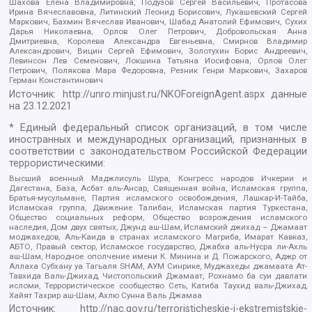
Шахова Елена Владимировна, Подузов Сергей Васильевич, Протасова
Ирина Вячеславовна, Литинский Леонид Борисович, Лукашевский Сергей
Маркович, Бахмин Вячеслав Иванович, Шабад Анатолий Ефимович, Сухих
Дарья Николаевна, Орлов Олег Петрович, Добровольская Анна
Дмитриевна, Королева Александра Евгеньевна, Смирнов Владимир
Александрович, Вицин Сергей Ефимович, Золотухин Борис Андреевич,
Левинсон Лев Семенович, Локшина Татьяна Иосифовна, Орлов Олег
Петрович, Полякова Мара Федоровна, Резник Генри Маркович, Захаров
Герман Константинович
Источник:
http://unro.minjust.ru/NKOForeignAgent.aspx
данные
на
23.12.2021
* Единый федеральный список организаций, в том числе
иностранных и международных организаций, признанных в
соответствии с законодательством Российской Федерации
террористическими:
Высший военный Маджлисуль Шура, Конгресс народов Ичкерии и
Дагестана, База, Асбат аль-Ансар, Священная война, Исламская группа,
Братья-мусульмане, Партия исламского освобождения, Лашкар-И-Тайба,
Исламская группа, Движение Талибан, Исламская партия Туркестана,
Общество социальных реформ, Общество возрождения исламского
наследия, Дом двух святых, Джунд аш-Шам, Исламский джихад – Джамаат
моджахедов, Аль-Каида в странах исламского Магриба, Имарат Кавказ,
АБТО, Правый сектор, Исламское государство, Джабха аль-Нусра ли-Ахль
аш-Шам, Народное ополчение имени К. Минина и Д. Пожарского, Аджр от
Аллаха Субхану уа Тагьаля SHAM, АУМ Синрике, Муджахеды джамаата Ат-
Тавхида Валь-Джихад, Чистопольский Джамаат, Рохнамо ба суи давлати
исломи, Террористическое сообщество Сеть, Катиба Таухид валь-Джихад,
Хайят Тахрир аш-Шам, Ахлю Сунна Валь Джамаа
Источник:
http://nac.gov.ru/terroristicheskie-i-ekstremistskie-