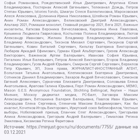
Софья Романовна, Рождественский Илья Дмитриевич, Апухтина Юлия
Владимировна, Постернак Алексей Евгеньевич, Телеканал Дождь, Петров
Степан Юрьевич, Istories fonds, Шмагун Олеся Валентиновна, Мароховская
Алеся Алексеевна, Долинина Ирина Николаевна, Шлейнов Роман Юрьевич,
Анин Роман Александрович, Великовский Дмитрий Александрович,
Альтаир 2021, Ромашки монолит, Главный редактор 2021, Вега 2021, Важные
иноагенты, Каткова Вероника Вячеславовна, Карезина Инна Павловна,
Кузьмина Людмила Гавриловна, Костылева Полина Владимировна, Лютов
Александр Иванович, Жилкин Владимир Владимирович, Жилинский
Владимир Александрович, Тихонов Михаил Сергеевич, Пискунов Сергей
Евгеньевич, Ковин Виталий Сергеевич, Кильтау Екатерина Викторовна,
Любарев Аркадий Ефимович, Гурман Юрий Альбертович, Грезев Александр
Викторович, Важенков Артем Валерьевич, Иванова София Юрьевна,
Пигалкин Илья Валерьевич, Петров Алексей Викторович, Егоров Владимир
Владимирович, Гусев Андрей Юрьевич, Смирнов Сергей Сергеевич, Верзилов
Петр Юрьевич, ЗП, Зона права, ЖУРНАЛИСТ-ИНОСТРАННЫЙ АГЕНТ,
Вольтская Татьяна Анатольевна, Клепиковская Екатерина Дмитриевна,
Сотников Даниил Владимирович, Захаров Андрей Вячеславович, Симонов
Евгений Алексеевич, Сурначева Елизавета Дмитриевна, Соловьева Елена
Анатольевна, Арапова Галина Юрьевна, Перл Роман Александрович, МЕМО,
Mason G.E.S. Anonymous Foundation, Stichting Bellingcat, Якутия – Наше
Мнение, Москоу диджитал медиа, РС-Балт, Заговора Максим
Александрович, Ветошкина Валерия Валерьевна, Павлов Иван Юрьевич,
Скворцова Елена Сергеевна, Оленичев Максим Владимирович, Как бы
инагент, Кочетков Игорь Викторович, Иркутский союз библиофилов, Честные
выборы, Нобелевский призыв, Еланчик Олег Александрович, Григорьева
Алина Александровна, Григорьев Андрей Валерьевич , Гималова Регина
Эмилевна, Хисамова Регина Фаритовна
Источник:
https://minjust.gov.ru/ru/documents/7755/
данные на
03.12.2021