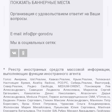
ПОКАЗАТЬ БАННЕРНЫЕ МЕСТА
Организация с удовольствием ответит на Ваши
вопросы.
E-mail:
info@pr-gorod.ru
Мы в социальных сетях:
* Реестр иностранных средств массовой информации,
выполняющих функции иностранного агента:
Голос Америки, Idel.Реалии, Кавказ.Реалии, Крым.Реалии, Телеканал
Настоящее Время, Azatliq Radiosi, PCE/PC, Сибирь.Реалии, Фактограф,
Север.Реалии, Радио Свобода, MEDIUM-ORIENT, Пономарев Лев
Александрович, Савицкая Людмила Алексеевна, Маркелов Сергей
Евгеньевич, Камалягин Денис Николаевич, Апахончич Дарья
Александровна, Medusa Project, Первое антикоррупционное СМИ, VTimes.io,
Баданин Роман Сергеевич, Гликин Максим Александрович, Маняхин Петр
Борисович, Ярош Юлия Петровна, Чуракова Ольга Владимировна,
Железнова Мария Михайловна, Лукьянова Юлия Сергеевна, Маетная
Елизавета Витальевна, The Insider SIA, Рубин Михаил Аркадьевич, Гройсман