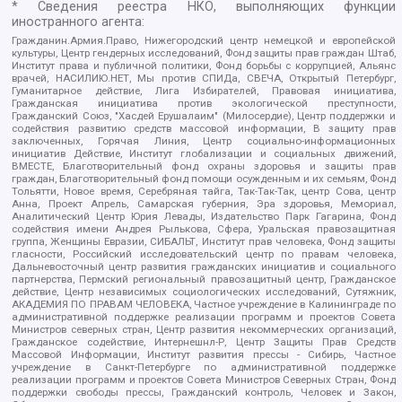
* Сведения реестра НКО, выполняющих функции
иностранного агента:
Гражданин.Армия.Право, Нижегородский центр немецкой и европейской
культуры, Центр гендерных исследований, Фонд защиты прав граждан Штаб,
Институт права и публичной политики, Фонд борьбы с коррупцией, Альянс
врачей, НАСИЛИЮ.НЕТ, Мы против СПИДа, СВЕЧА, Открытый Петербург,
Гуманитарное действие, Лига Избирателей, Правовая инициатива,
Гражданская инициатива против экологической преступности,
Гражданский Союз, "Хасдей Ерушалаим" (Милосердие), Центр поддержки и
содействия развитию средств массовой информации, В защиту прав
заключенных, Горячая Линия, Центр социально-информационных
инициатив Действие, Институт глобализации и социальных движений,
ВМЕСТЕ, Благотворительный фонд охраны здоровья и защиты прав
граждан, Благотворительный фонд помощи осужденным и их семьям, Фонд
Тольятти, Новое время, Серебряная тайга, Так-Так-Так, центр Сова, центр
Анна, Проект Апрель, Самарская губерния, Эра здоровья, Мемориал,
Аналитический Центр Юрия Левады, Издательство Парк Гагарина, Фонд
содействия имени Андрея Рылькова, Сфера, Уральская правозащитная
группа, Женщины Евразии, СИБАЛЬТ, Институт прав человека, Фонд защиты
гласности, Российский исследовательский центр по правам человека,
Дальневосточный центр развития гражданских инициатив и социального
партнерства, Пермский региональный правозащитный центр, Гражданское
действие, Центр независимых социологических исследований, Сутяжник,
АКАДЕМИЯ ПО ПРАВАМ ЧЕЛОВЕКА, Частное учреждение в Калининграде по
административной поддержке реализации программ и проектов Совета
Министров северных стран, Центр развития некоммерческих организаций,
Гражданское содействие, Интернешнл-Р, Центр Защиты Прав Средств
Массовой Информации, Институт развития прессы - Сибирь, Частное
учреждение в Санкт-Петербурге по административной поддержке
реализации программ и проектов Совета Министров Северных Стран, Фонд
поддержки свободы прессы, Гражданский контроль, Человек и Закон,