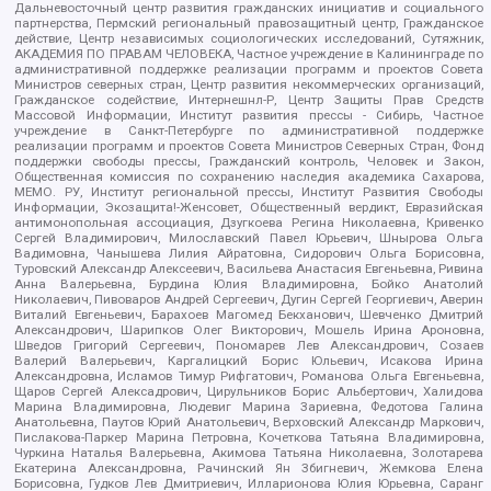
Дальневосточный центр развития гражданских инициатив и социального
партнерства, Пермский региональный правозащитный центр, Гражданское
действие, Центр независимых социологических исследований, Сутяжник,
АКАДЕМИЯ ПО ПРАВАМ ЧЕЛОВЕКА, Частное учреждение в Калининграде по
административной поддержке реализации программ и проектов Совета
Министров северных стран, Центр развития некоммерческих организаций,
Гражданское содействие, Интернешнл-Р, Центр Защиты Прав Средств
Массовой Информации, Институт развития прессы - Сибирь, Частное
учреждение в Санкт-Петербурге по административной поддержке
реализации программ и проектов Совета Министров Северных Стран, Фонд
поддержки свободы прессы, Гражданский контроль, Человек и Закон,
Общественная комиссия по сохранению наследия академика Сахарова,
МЕМО. РУ, Институт региональной прессы, Институт Развития Свободы
Информации, Экозащита!-Женсовет, Общественный вердикт, Евразийская
антимонопольная ассоциация, Дзугкоева Регина Николаевна, Кривенко
Сергей Владимирович, Милославский Павел Юрьевич, Шнырова Ольга
Вадимовна, Чанышева Лилия Айратовна, Сидорович Ольга Борисовна,
Туровский Александр Алексеевич, Васильева Анастасия Евгеньевна, Ривина
Анна Валерьевна, Бурдина Юлия Владимировна, Бойко Анатолий
Николаевич, Пивоваров Андрей Сергеевич, Дугин Сергей Георгиевич, Аверин
Виталий Евгеньевич, Барахоев Магомед Бекханович, Шевченко Дмитрий
Александрович, Шарипков Олег Викторович, Мошель Ирина Ароновна,
Шведов Григорий Сергеевич, Пономарев Лев Александрович, Созаев
Валерий Валерьевич, Каргалицкий Борис Юльевич, Исакова Ирина
Александровна, Исламов Тимур Рифгатович, Романова Ольга Евгеньевна,
Щаров Сергей Алексадрович, Цирульников Борис Альбертович, Халидова
Марина Владимировна, Людевиг Марина Зариевна, Федотова Галина
Анатольевна, Паутов Юрий Анатольевич, Верховский Александр Маркович,
Пислакова-Паркер Марина Петровна, Кочеткова Татьяна Владимировна,
Чуркина Наталья Валерьевна, Акимова Татьяна Николаевна, Золотарева
Екатерина Александровна, Рачинский Ян Збигневич, Жемкова Елена
Борисовна, Гудков Лев Дмитриевич, Илларионова Юлия Юрьевна, Саранг