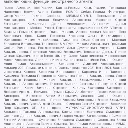
выполняющих функции иностранного агента:
Голос Америки, Idel.Реалии, Кавказ.Реалии, Крым.Реалии, Телеканал
Настоящее Время, Azatliq Radiosi, PCE/PC, Сибирь.Реалии, Фактограф,
Север.Реалии, Радио Свобода, MEDIUM-ORIENT, Пономарев Лев
Александрович, Савицкая Людмила Алексеевна, Маркелов Сергей
Евгеньевич, Камалягин Денис Николаевич, Апахончич Дарья
Александровна, Medusa Project, Первое антикоррупционное СМИ, VTimes.io,
Баданин Роман Сергеевич, Гликин Максим Александрович, Маняхин Петр
Борисович, Ярош Юлия Петровна, Чуракова Ольга Владимировна,
Железнова Мария Михайловна, Лукьянова Юлия Сергеевна, Маетная
Елизавета Витальевна, The Insider SIA, Рубин Михаил Аркадьевич, Гройсман
Софья Романовна, Рождественский Илья Дмитриевич, Апухтина Юлия
Владимировна, Постернак Алексей Евгеньевич, Телеканал Дождь, Петров
Степан Юрьевич, Istories fonds, Шмагун Олеся Валентиновна, Мароховская
Алеся Алексеевна, Долинина Ирина Николаевна, Шлейнов Роман Юрьевич,
Анин Роман Александрович, Великовский Дмитрий Александрович,
Альтаир 2021, Ромашки монолит, Главный редактор 2021, Вега 2021, Важные
иноагенты, Каткова Вероника Вячеславовна, Карезина Инна Павловна,
Кузьмина Людмила Гавриловна, Костылева Полина Владимировна, Лютов
Александр Иванович, Жилкин Владимир Владимирович, Жилинский
Владимир Александрович, Тихонов Михаил Сергеевич, Пискунов Сергей
Евгеньевич, Ковин Виталий Сергеевич, Кильтау Екатерина Викторовна,
Любарев Аркадий Ефимович, Гурман Юрий Альбертович, Грезев Александр
Викторович, Важенков Артем Валерьевич, Иванова София Юрьевна,
Пигалкин Илья Валерьевич, Петров Алексей Викторович, Егоров Владимир
Владимирович, Гусев Андрей Юрьевич, Смирнов Сергей Сергеевич, Верзилов
Петр Юрьевич, ЗП, Зона права, ЖУРНАЛИСТ-ИНОСТРАННЫЙ АГЕНТ,
Вольтская Татьяна Анатольевна, Клепиковская Екатерина Дмитриевна,
Сотников Даниил Владимирович, Захаров Андрей Вячеславович, Симонов
Евгений Алексеевич, Сурначева Елизавета Дмитриевна, Соловьева Елена
Анатольевна, Арапова Галина Юрьевна, Перл Роман Александрович, МЕМО,
Mason G.E.S. Anonymous Foundation, Stichting Bellingcat, Якутия – Наше