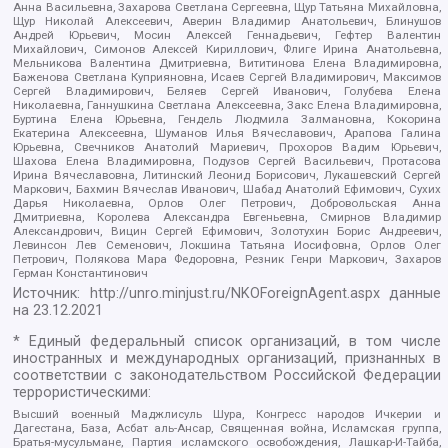
Анна Васильевна, Захарова Светлана Сергеевна, Щур Татьяна Михайловна,
Щур Николай Алексеевич, Аверин Владимир Анатольевич, Блинушов
Андрей Юрьевич, Мосин Алексей Геннадьевич, Гефтер Валентин
Михайлович, Симонов Алексей Кириллович, Флиге Ирина Анатольевна,
Мельникова Валентина Дмитриевна, Вититинова Елена Владимировна,
Баженова Светлана Куприяновна, Исаев Сергей Владимирович, Максимов
Сергей Владимирович, Беляев Сергей Иванович, Голубева Елена
Николаевна, Ганнушкина Светлана Алексеевна, Закс Елена Владимировна,
Буртина Елена Юрьевна, Гендель Людмила Залмановна, Кокорина
Екатерина Алексеевна, Шуманов Илья Вячеславович, Арапова Галина
Юрьевна, Свечников Анатолий Мариевич, Прохоров Вадим Юрьевич,
Шахова Елена Владимировна, Подузов Сергей Васильевич, Протасова
Ирина Вячеславовна, Литинский Леонид Борисович, Лукашевский Сергей
Маркович, Бахмин Вячеслав Иванович, Шабад Анатолий Ефимович, Сухих
Дарья Николаевна, Орлов Олег Петрович, Добровольская Анна
Дмитриевна, Королева Александра Евгеньевна, Смирнов Владимир
Александрович, Вицин Сергей Ефимович, Золотухин Борис Андреевич,
Левинсон Лев Семенович, Локшина Татьяна Иосифовна, Орлов Олег
Петрович, Полякова Мара Федоровна, Резник Генри Маркович, Захаров
Герман Константинович
Источник:
http://unro.minjust.ru/NKOForeignAgent.aspx
данные
на
23.12.2021
* Единый федеральный список организаций, в том числе
иностранных и международных организаций, признанных в
соответствии с законодательством Российской Федерации
террористическими:
Высший военный Маджлисуль Шура, Конгресс народов Ичкерии и
Дагестана, База, Асбат аль-Ансар, Священная война, Исламская группа,
Братья-мусульмане, Партия исламского освобождения, Лашкар-И-Тайба,