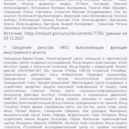
Мнение, Москоу диджитал медиа, РС-Балт, Заговора Максим
Александрович, Ветошкина Валерия Валерьевна, Павлов Иван Юрьевич,
Скворцова Елена Сергеевна, Оленичев Максим Владимирович, Как бы
инагент, Кочетков Игорь Викторович, Иркутский союз библиофилов, Честные
выборы, Нобелевский призыв, Еланчик Олег Александрович, Григорьева
Алина Александровна, Григорьев Андрей Валерьевич , Гималова Регина
Эмилевна, Хисамова Регина Фаритовна
Источник:
https://minjust.gov.ru/ru/documents/7755/
данные на
03.12.2021
* Сведения реестра НКО, выполняющих функции
иностранного агента:
Гражданин.Армия.Право, Нижегородский центр немецкой и европейской
культуры, Центр гендерных исследований, Фонд защиты прав граждан Штаб,
Институт права и публичной политики, Фонд борьбы с коррупцией, Альянс
врачей, НАСИЛИЮ.НЕТ, Мы против СПИДа, СВЕЧА, Открытый Петербург,
Гуманитарное действие, Лига Избирателей, Правовая инициатива,
Гражданская инициатива против экологической преступности,
Гражданский Союз, "Хасдей Ерушалаим" (Милосердие), Центр поддержки и
содействия развитию средств массовой информации, В защиту прав
заключенных, Горячая Линия, Центр социально-информационных
инициатив Действие, Институт глобализации и социальных движений,
ВМЕСТЕ, Благотворительный фонд охраны здоровья и защиты прав
граждан, Благотворительный фонд помощи осужденным и их семьям, Фонд
Тольятти, Новое время, Серебряная тайга, Так-Так-Так, центр Сова, центр
Анна, Проект Апрель, Самарская губерния, Эра здоровья, Мемориал,
Аналитический Центр Юрия Левады, Издательство Парк Гагарина, Фонд
содействия имени Андрея Рылькова, Сфера, Уральская правозащитная
группа, Женщины Евразии, СИБАЛЬТ, Институт прав человека, Фонд защиты
гласности, Российский исследовательский центр по правам человека,