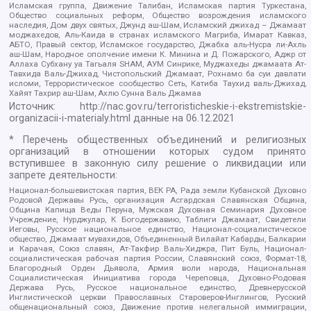
Исламская группа, Движение Талибан, Исламская партия Туркестана,
Общество социальных реформ, Общество возрождения исламского
наследия, Дом двух святых, Джунд аш-Шам, Исламский джихад – Джамаат
моджахедов, Аль-Каида в странах исламского Магриба, Имарат Кавказ,
АБТО, Правый сектор, Исламское государство, Джабха аль-Нусра ли-Ахль
аш-Шам, Народное ополчение имени К. Минина и Д. Пожарского, Аджр от
Аллаха Субхану уа Тагьаля SHAM, АУМ Синрике, Муджахеды джамаата Ат-
Тавхида Валь-Джихад, Чистопольский Джамаат, Рохнамо ба суи давлати
исломи, Террористическое сообщество Сеть, Катиба Таухид валь-Джихад,
Хайят Тахрир аш-Шам, Ахлю Сунна Валь Джамаа
Источник:
http://nac.gov.ru/terroristicheskie-i-ekstremistskie-
organizacii-i-materialy.html
данные на
06.12.2021
* Перечень общественных объединений и религиозных
организаций в отношении которых судом принято
вступившее в законную силу решение о ликвидации или
запрете деятельности:
Национал-большевистская партия, ВЕК РА, Рада земли Кубанской Духовно
Родовой Державы Русь, организация Асгардская Славянская Община,
Община Капища Веды Перуна, Мужская Духовная Семинария Духовное
Учреждение, Нурджулар, К Богодержавию, Таблиги Джамаат, Свидетели
Иеговы, Русское национальное единство, Национал-социалистическое
общество, Джамаат мувахидов, Объединенный Вилайат Кабарды, Балкарии
и Карачая, Союз славян, Ат-Такфир Валь-Хиджра, Пит Буль, Национал-
социалистическая рабочая партия России, Славянский союз, Формат-18,
Благородный Орден Дьявола, Армия воли народа, Национальная
Социалистическая Инициатива города Череповца, Духовно-Родовая
Держава Русь, Русское национальное единство, Древнерусской
Инглистической церкви Православных Староверов-Инглингов, Русский
общенациональный союз, Движение против нелегальной иммиграции,