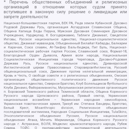
* Перечень общественных объединений и религиозных
организаций в отношении которых судом принято
вступившее в законную силу решение о ликвидации или
запрете деятельности:
Национал-большевистская партия, ВЕК РА, Рада земли Кубанской Духовно
Родовой Державы Русь, организация Асгардская Славянская Община,
Община Капища Веды Перуна, Мужская Духовная Семинария Духовное
Учреждение, Нурджулар, К Богодержавию, Таблиги Джамаат, Свидетели
Иеговы, Русское национальное единство, Национал-социалистическое
общество, Джамаат мувахидов, Объединенный Вилайат Кабарды, Балкарии
и Карачая, Союз славян, Ат-Такфир Валь-Хиджра, Пит Буль, Национал-
социалистическая рабочая партия России, Славянский союз, Формат-18,
Благородный Орден Дьявола, Армия воли народа, Национальная
Социалистическая Инициатива города Череповца, Духовно-Родовая
Держава Русь, Русское национальное единство, Древнерусской
Инглистической церкви Православных Староверов-Инглингов, Русский
общенациональный союз, Движение против нелегальной иммиграции,
Кровь и Честь, О свободе совести и о религиозных объединениях, Омская
организация общественного политического движения Русское
национальное единство, Северное Братство, Клуб Болельщиков Футбольного
Клуба Динамо, Файзрахманисты, Мусульманская религиозная организация
п. Боровский Тюменского района Тюменской области, Община Коренного
Русского народа Щелковского района, Правый сектор, Украинская
национальная ассамблея – Украинская народная самооборона,
Украинская повстанческая армия, Тризуб им. Степана Бандеры, Братство,
Белый Крест, Misanthropic division, Религиозное объединение
последователей инглиизма, Народная Социальная Инициатива, TulaSkins,
Этнополитическое объединение Русские, Русское национальное
объединение Атака, Мечеть Мирмамеда, Община Коренного Русского
народа г. Астрахани, ВОЛЯ, Меджлис крымскотатарского народа, Рубеж
Севера, ТОЙС, О противодействии экстремистской деятельности,