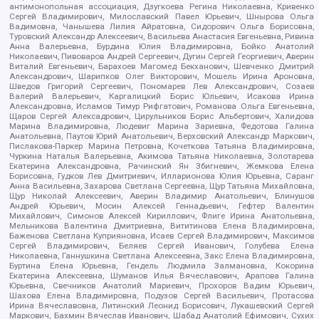
антимонопольная ассоциация, Дзугкоева Регина Николаевна, Кривенко
Сергей Владимирович, Милославский Павел Юрьевич, Шнырова Ольга
Вадимовна, Чанышева Лилия Айратовна, Сидорович Ольга Борисовна,
Туровский Александр Алексеевич, Васильева Анастасия Евгеньевна, Ривина
Анна Валерьевна, Бурдина Юлия Владимировна, Бойко Анатолий
Николаевич, Пивоваров Андрей Сергеевич, Дугин Сергей Георгиевич, Аверин
Виталий Евгеньевич, Барахоев Магомед Бекханович, Шевченко Дмитрий
Александрович, Шарипков Олег Викторович, Мошель Ирина Ароновна,
Шведов Григорий Сергеевич, Пономарев Лев Александрович, Созаев
Валерий Валерьевич, Каргалицкий Борис Юльевич, Исакова Ирина
Александровна, Исламов Тимур Рифгатович, Романова Ольга Евгеньевна,
Щаров Сергей Алексадрович, Цирульников Борис Альбертович, Халидова
Марина Владимировна, Людевиг Марина Зариевна, Федотова Галина
Анатольевна, Паутов Юрий Анатольевич, Верховский Александр Маркович,
Пислакова-Паркер Марина Петровна, Кочеткова Татьяна Владимировна,
Чуркина Наталья Валерьевна, Акимова Татьяна Николаевна, Золотарева
Екатерина Александровна, Рачинский Ян Збигневич, Жемкова Елена
Борисовна, Гудков Лев Дмитриевич, Илларионова Юлия Юрьевна, Саранг
Анна Васильевна, Захарова Светлана Сергеевна, Щур Татьяна Михайловна,
Щур Николай Алексеевич, Аверин Владимир Анатольевич, Блинушов
Андрей Юрьевич, Мосин Алексей Геннадьевич, Гефтер Валентин
Михайлович, Симонов Алексей Кириллович, Флиге Ирина Анатольевна,
Мельникова Валентина Дмитриевна, Вититинова Елена Владимировна,
Баженова Светлана Куприяновна, Исаев Сергей Владимирович, Максимов
Сергей Владимирович, Беляев Сергей Иванович, Голубева Елена
Николаевна, Ганнушкина Светлана Алексеевна, Закс Елена Владимировна,
Буртина Елена Юрьевна, Гендель Людмила Залмановна, Кокорина
Екатерина Алексеевна, Шуманов Илья Вячеславович, Арапова Галина
Юрьевна, Свечников Анатолий Мариевич, Прохоров Вадим Юрьевич,
Шахова Елена Владимировна, Подузов Сергей Васильевич, Протасова
Ирина Вячеславовна, Литинский Леонид Борисович, Лукашевский Сергей
Маркович, Бахмин Вячеслав Иванович, Шабад Анатолий Ефимович, Сухих