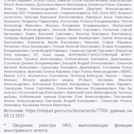
Степан Юрьевич, Istories fonds, Шмагун Олеся Валентиновна, Мароховская
Алеся Алексеевна, Долинина Ирина Николаевна, Шлейнов Роман Юрьевич,
Анин Роман Александрович, Великовский Дмитрий Александрович,
Альтаир 2021, Ромашки монолит, Главный редактор 2021, Вега 2021, Важные
иноагенты, Каткова Вероника Вячеславовна, Карезина Инна Павловна,
Кузьмина Людмила Гавриловна, Костылева Полина Владимировна, Лютов
Александр Иванович, Жилкин Владимир Владимирович, Жилинский
Владимир Александрович, Тихонов Михаил Сергеевич, Пискунов Сергей
Евгеньевич, Ковин Виталий Сергеевич, Кильтау Екатерина Викторовна,
Любарев Аркадий Ефимович, Гурман Юрий Альбертович, Грезев Александр
Викторович, Важенков Артем Валерьевич, Иванова София Юрьевна,
Пигалкин Илья Валерьевич, Петров Алексей Викторович, Егоров Владимир
Владимирович, Гусев Андрей Юрьевич, Смирнов Сергей Сергеевич, Верзилов
Петр Юрьевич, ЗП, Зона права, ЖУРНАЛИСТ-ИНОСТРАННЫЙ АГЕНТ,
Вольтская Татьяна Анатольевна, Клепиковская Екатерина Дмитриевна,
Сотников Даниил Владимирович, Захаров Андрей Вячеславович, Симонов
Евгений Алексеевич, Сурначева Елизавета Дмитриевна, Соловьева Елена
Анатольевна, Арапова Галина Юрьевна, Перл Роман Александрович, МЕМО,
Mason G.E.S. Anonymous Foundation, Stichting Bellingcat, Якутия – Наше
Мнение, Москоу диджитал медиа, РС-Балт, Заговора Максим
Александрович, Ветошкина Валерия Валерьевна, Павлов Иван Юрьевич,
Скворцова Елена Сергеевна, Оленичев Максим Владимирович, Как бы
инагент, Кочетков Игорь Викторович, Иркутский союз библиофилов, Честные
выборы, Нобелевский призыв, Еланчик Олег Александрович, Григорьева
Алина Александровна, Григорьев Андрей Валерьевич , Гималова Регина
Эмилевна, Хисамова Регина Фаритовна
Источник:
https://minjust.gov.ru/ru/documents/7755/
данные на
03.12.2021
* Сведения реестра НКО, выполняющих функции
иностранного агента: