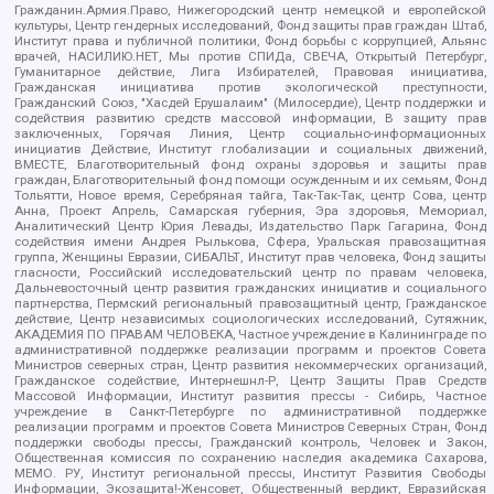
Гражданин.Армия.Право, Нижегородский центр немецкой и европейской
культуры, Центр гендерных исследований, Фонд защиты прав граждан Штаб,
Институт права и публичной политики, Фонд борьбы с коррупцией, Альянс
врачей, НАСИЛИЮ.НЕТ, Мы против СПИДа, СВЕЧА, Открытый Петербург,
Гуманитарное действие, Лига Избирателей, Правовая инициатива,
Гражданская инициатива против экологической преступности,
Гражданский Союз, "Хасдей Ерушалаим" (Милосердие), Центр поддержки и
содействия развитию средств массовой информации, В защиту прав
заключенных, Горячая Линия, Центр социально-информационных
инициатив Действие, Институт глобализации и социальных движений,
ВМЕСТЕ, Благотворительный фонд охраны здоровья и защиты прав
граждан, Благотворительный фонд помощи осужденным и их семьям, Фонд
Тольятти, Новое время, Серебряная тайга, Так-Так-Так, центр Сова, центр
Анна, Проект Апрель, Самарская губерния, Эра здоровья, Мемориал,
Аналитический Центр Юрия Левады, Издательство Парк Гагарина, Фонд
содействия имени Андрея Рылькова, Сфера, Уральская правозащитная
группа, Женщины Евразии, СИБАЛЬТ, Институт прав человека, Фонд защиты
гласности, Российский исследовательский центр по правам человека,
Дальневосточный центр развития гражданских инициатив и социального
партнерства, Пермский региональный правозащитный центр, Гражданское
действие, Центр независимых социологических исследований, Сутяжник,
АКАДЕМИЯ ПО ПРАВАМ ЧЕЛОВЕКА, Частное учреждение в Калининграде по
административной поддержке реализации программ и проектов Совета
Министров северных стран, Центр развития некоммерческих организаций,
Гражданское содействие, Интернешнл-Р, Центр Защиты Прав Средств
Массовой Информации, Институт развития прессы - Сибирь, Частное
учреждение в Санкт-Петербурге по административной поддержке
реализации программ и проектов Совета Министров Северных Стран, Фонд
поддержки свободы прессы, Гражданский контроль, Человек и Закон,
Общественная комиссия по сохранению наследия академика Сахарова,
МЕМО. РУ, Институт региональной прессы, Институт Развития Свободы
Информации, Экозащита!-Женсовет, Общественный вердикт, Евразийская