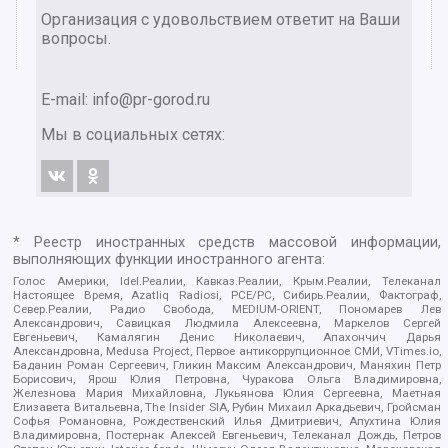
Организация с удовольствием ответит на Ваши
вопросы.
E-mail:
info@pr-gorod.ru
Мы в социальных сетях:
* Реестр иностранных средств массовой информации,
выполняющих функции иностранного агента:
Голос Америки, Idel.Реалии, Кавказ.Реалии, Крым.Реалии, Телеканал
Настоящее Время, Azatliq Radiosi, PCE/PC, Сибирь.Реалии, Фактограф,
Север.Реалии, Радио Свобода, MEDIUM-ORIENT, Пономарев Лев
Александрович, Савицкая Людмила Алексеевна, Маркелов Сергей
Евгеньевич, Камалягин Денис Николаевич, Апахончич Дарья
Александровна, Medusa Project, Первое антикоррупционное СМИ, VTimes.io,
Баданин Роман Сергеевич, Гликин Максим Александрович, Маняхин Петр
Борисович, Ярош Юлия Петровна, Чуракова Ольга Владимировна,
Железнова Мария Михайловна, Лукьянова Юлия Сергеевна, Маетная
Елизавета Витальевна, The Insider SIA, Рубин Михаил Аркадьевич, Гройсман
Софья Романовна, Рождественский Илья Дмитриевич, Апухтина Юлия
Владимировна, Постернак Алексей Евгеньевич, Телеканал Дождь, Петров