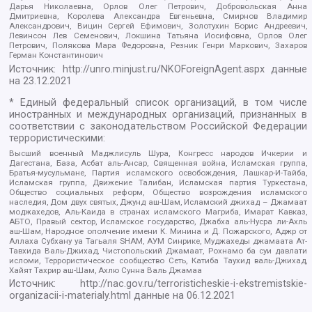
Дарья Николаевна, Орлов Олег Петрович, Добровольская Анна
Дмитриевна, Королева Александра Евгеньевна, Смирнов Владимир
Александрович, Вицин Сергей Ефимович, Золотухин Борис Андреевич,
Левинсон Лев Семенович, Локшина Татьяна Иосифовна, Орлов Олег
Петрович, Полякова Мара Федоровна, Резник Генри Маркович, Захаров
Герман Константинович
Источник:
http://unro.minjust.ru/NKOForeignAgent.aspx
данные
на
23.12.2021
* Единый федеральный список организаций, в том числе
иностранных и международных организаций, признанных в
соответствии с законодательством Российской Федерации
террористическими:
Высший военный Маджлисуль Шура, Конгресс народов Ичкерии и
Дагестана, База, Асбат аль-Ансар, Священная война, Исламская группа,
Братья-мусульмане, Партия исламского освобождения, Лашкар-И-Тайба,
Исламская группа, Движение Талибан, Исламская партия Туркестана,
Общество социальных реформ, Общество возрождения исламского
наследия, Дом двух святых, Джунд аш-Шам, Исламский джихад – Джамаат
моджахедов, Аль-Каида в странах исламского Магриба, Имарат Кавказ,
АБТО, Правый сектор, Исламское государство, Джабха аль-Нусра ли-Ахль
аш-Шам, Народное ополчение имени К. Минина и Д. Пожарского, Аджр от
Аллаха Субхану уа Тагьаля SHAM, АУМ Синрике, Муджахеды джамаата Ат-
Тавхида Валь-Джихад, Чистопольский Джамаат, Рохнамо ба суи давлати
исломи, Террористическое сообщество Сеть, Катиба Таухид валь-Джихад,
Хайят Тахрир аш-Шам, Ахлю Сунна Валь Джамаа
Источник:
http://nac.gov.ru/terroristicheskie-i-ekstremistskie-
organizacii-i-materialy.html
данные на
06.12.2021