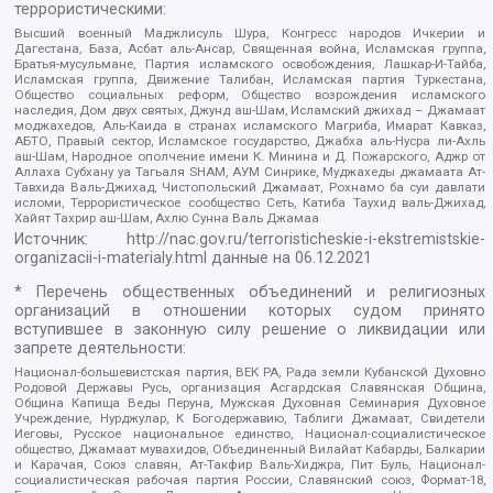
террористическими:
Высший военный Маджлисуль Шура, Конгресс народов Ичкерии и
Дагестана, База, Асбат аль-Ансар, Священная война, Исламская группа,
Братья-мусульмане, Партия исламского освобождения, Лашкар-И-Тайба,
Исламская группа, Движение Талибан, Исламская партия Туркестана,
Общество социальных реформ, Общество возрождения исламского
наследия, Дом двух святых, Джунд аш-Шам, Исламский джихад – Джамаат
моджахедов, Аль-Каида в странах исламского Магриба, Имарат Кавказ,
АБТО, Правый сектор, Исламское государство, Джабха аль-Нусра ли-Ахль
аш-Шам, Народное ополчение имени К. Минина и Д. Пожарского, Аджр от
Аллаха Субхану уа Тагьаля SHAM, АУМ Синрике, Муджахеды джамаата Ат-
Тавхида Валь-Джихад, Чистопольский Джамаат, Рохнамо ба суи давлати
исломи, Террористическое сообщество Сеть, Катиба Таухид валь-Джихад,
Хайят Тахрир аш-Шам, Ахлю Сунна Валь Джамаа
Источник:
http://nac.gov.ru/terroristicheskie-i-ekstremistskie-
organizacii-i-materialy.html
данные на
06.12.2021
* Перечень общественных объединений и религиозных
организаций в отношении которых судом принято
вступившее в законную силу решение о ликвидации или
запрете деятельности:
Национал-большевистская партия, ВЕК РА, Рада земли Кубанской Духовно
Родовой Державы Русь, организация Асгардская Славянская Община,
Община Капища Веды Перуна, Мужская Духовная Семинария Духовное
Учреждение, Нурджулар, К Богодержавию, Таблиги Джамаат, Свидетели
Иеговы, Русское национальное единство, Национал-социалистическое
общество, Джамаат мувахидов, Объединенный Вилайат Кабарды, Балкарии
и Карачая, Союз славян, Ат-Такфир Валь-Хиджра, Пит Буль, Национал-
социалистическая рабочая партия России, Славянский союз, Формат-18,