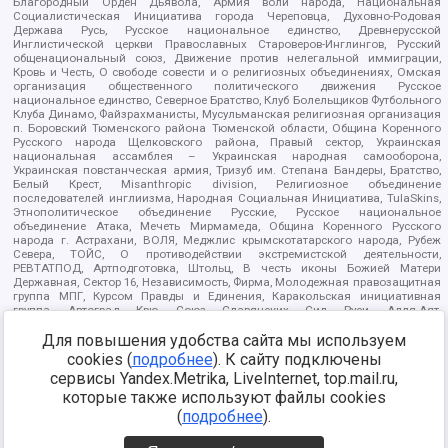
Благородный Орден Дьявола, Армия воли народа, Национальная
Социалистическая Инициатива города Череповца, Духовно-Родовая
Держава Русь, Русское национальное единство, Древнерусской
Инглистической церкви Православных Староверов-Инглингов, Русский
общенациональный союз, Движение против нелегальной иммиграции,
Кровь и Честь, О свободе совести и о религиозных объединениях, Омская
организация общественного политического движения Русское
национальное единство, Северное Братство, Клуб Болельщиков Футбольного
Клуба Динамо, Файзрахманисты, Мусульманская религиозная организация
п. Боровский Тюменского района Тюменской области, Община Коренного
Русского народа Щелковского района, Правый сектор, Украинская
национальная ассамблея – Украинская народная самооборона,
Украинская повстанческая армия, Тризуб им. Степана Бандеры, Братство,
Белый Крест, Misanthropic division, Религиозное объединение
последователей инглиизма, Народная Социальная Инициатива, TulaSkins,
Этнополитическое объединение Русские, Русское национальное
объединение Атака, Мечеть Мирмамеда, Община Коренного Русского
народа г. Астрахани, ВОЛЯ, Меджлис крымскотатарского народа, Рубеж
Севера, ТОЙС, О противодействии экстремистской деятельности,
РЕВТАТПОД, Артподготовка, Штольц, В честь иконы Божией Матери
Державная, Сектор 16, Независимость, Фирма, Молодежная правозащитная
группа МПГ, Курсом Правды и Единения, Каракольская инициативная
группа, Автоград Крю, Союз Славянских Сил Руси, Алля-Аят,
Благотворительный пансионат Ак Умут, Русская республика Русь,
Для повышения удобства сайта мы используем
Арестантское уголовное единство, Башкорт, Нация и свобода, W.H.С., Фалунь
Дафа, Иртыш Ultras, Русский Патриотический клуб-Новокузнецк/РПК,
cookies (
подробнее
). К сайту подключены
Сибирский державный союз, Фонд борьбы с коррупцией, Фонд защиты прав
сервисы Yandex.Metrika, LiveInternet, top.mail.ru,
граждан, Штабы Навального, Совет граждан СССР Прикубанского округа г.
Краснодара
которые также используют файлы cookies
Источник:
https://minjust.gov.ru/ru/documents/7822/
данные на
(
подробнее
).
08.12.2021