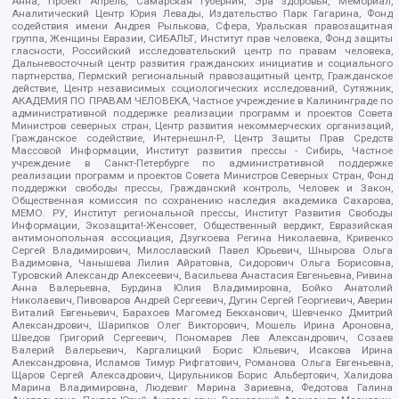
Анна, Проект Апрель, Самарская губерния, Эра здоровья, Мемориал,
Аналитический Центр Юрия Левады, Издательство Парк Гагарина, Фонд
содействия имени Андрея Рылькова, Сфера, Уральская правозащитная
группа, Женщины Евразии, СИБАЛЬТ, Институт прав человека, Фонд защиты
гласности, Российский исследовательский центр по правам человека,
Дальневосточный центр развития гражданских инициатив и социального
партнерства, Пермский региональный правозащитный центр, Гражданское
действие, Центр независимых социологических исследований, Сутяжник,
АКАДЕМИЯ ПО ПРАВАМ ЧЕЛОВЕКА, Частное учреждение в Калининграде по
административной поддержке реализации программ и проектов Совета
Министров северных стран, Центр развития некоммерческих организаций,
Гражданское содействие, Интернешнл-Р, Центр Защиты Прав Средств
Массовой Информации, Институт развития прессы - Сибирь, Частное
учреждение в Санкт-Петербурге по административной поддержке
реализации программ и проектов Совета Министров Северных Стран, Фонд
поддержки свободы прессы, Гражданский контроль, Человек и Закон,
Общественная комиссия по сохранению наследия академика Сахарова,
МЕМО. РУ, Институт региональной прессы, Институт Развития Свободы
Информации, Экозащита!-Женсовет, Общественный вердикт, Евразийская
антимонопольная ассоциация, Дзугкоева Регина Николаевна, Кривенко
Сергей Владимирович, Милославский Павел Юрьевич, Шнырова Ольга
Вадимовна, Чанышева Лилия Айратовна, Сидорович Ольга Борисовна,
Туровский Александр Алексеевич, Васильева Анастасия Евгеньевна, Ривина
Анна Валерьевна, Бурдина Юлия Владимировна, Бойко Анатолий
Николаевич, Пивоваров Андрей Сергеевич, Дугин Сергей Георгиевич, Аверин
Виталий Евгеньевич, Барахоев Магомед Бекханович, Шевченко Дмитрий
Александрович, Шарипков Олег Викторович, Мошель Ирина Ароновна,
Шведов Григорий Сергеевич, Пономарев Лев Александрович, Созаев
Валерий Валерьевич, Каргалицкий Борис Юльевич, Исакова Ирина
Александровна, Исламов Тимур Рифгатович, Романова Ольга Евгеньевна,
Щаров Сергей Алексадрович, Цирульников Борис Альбертович, Халидова
Марина Владимировна, Людевиг Марина Зариевна, Федотова Галина