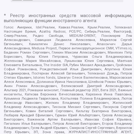
* Реестр иностранных средств массовой информации,
выполняющих функции иностранного агента:
Голос Америки, Idel.Реалии, Кавказ.Реалии, Крым.Реалии, Телеканал
Настоящее Время, Azatliq Radiosi, PCE/PC, Сибирь.Реалии, Фактограф,
Север.Реалии, Радио Свобода, MEDIUM-ORIENT, Пономарев Лев
Александрович, Савицкая Людмила Алексеевна, Маркелов Сергей
Евгеньевич, Камалягин Денис Николаевич, Апахончич Дарья
Александровна, Medusa Project, Первое антикоррупционное СМИ, VTimes.io,
Баданин Роман Сергеевич, Гликин Максим Александрович, Маняхин Петр
Борисович, Ярош Юлия Петровна, Чуракова Ольга Владимировна,
Железнова Мария Михайловна, Лукьянова Юлия Сергеевна, Маетная
Елизавета Витальевна, The Insider SIA, Рубин Михаил Аркадьевич, Гройсман
Софья Романовна, Рождественский Илья Дмитриевич, Апухтина Юлия
Владимировна, Постернак Алексей Евгеньевич, Телеканал Дождь, Петров
Степан Юрьевич, Istories fonds, Шмагун Олеся Валентиновна, Мароховская
Алеся Алексеевна, Долинина Ирина Николаевна, Шлейнов Роман Юрьевич,
Анин Роман Александрович, Великовский Дмитрий Александрович,
Альтаир 2021, Ромашки монолит, Главный редактор 2021, Вега 2021, Важные
иноагенты, Каткова Вероника Вячеславовна, Карезина Инна Павловна,
Кузьмина Людмила Гавриловна, Костылева Полина Владимировна, Лютов
Александр Иванович, Жилкин Владимир Владимирович, Жилинский
Владимир Александрович, Тихонов Михаил Сергеевич, Пискунов Сергей
Евгеньевич, Ковин Виталий Сергеевич, Кильтау Екатерина Викторовна,
Любарев Аркадий Ефимович, Гурман Юрий Альбертович, Грезев Александр
Викторович, Важенков Артем Валерьевич, Иванова София Юрьевна,
Пигалкин Илья Валерьевич, Петров Алексей Викторович, Егоров Владимир
Владимирович, Гусев Андрей Юрьевич, Смирнов Сергей Сергеевич, Верзилов
Петр Юрьевич, ЗП, Зона права, ЖУРНАЛИСТ-ИНОСТРАННЫЙ АГЕНТ,