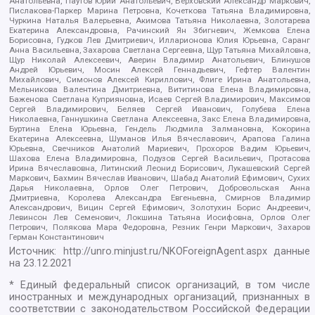
Анатольевна, Паутов Юрий Анатольевич, Верховский Александр Маркович,
Пислакова-Паркер Марина Петровна, Кочеткова Татьяна Владимировна,
Чуркина Наталья Валерьевна, Акимова Татьяна Николаевна, Золотарева
Екатерина Александровна, Рачинский Ян Збигневич, Жемкова Елена
Борисовна, Гудков Лев Дмитриевич, Илларионова Юлия Юрьевна, Саранг
Анна Васильевна, Захарова Светлана Сергеевна, Щур Татьяна Михайловна,
Щур Николай Алексеевич, Аверин Владимир Анатольевич, Блинушов
Андрей Юрьевич, Мосин Алексей Геннадьевич, Гефтер Валентин
Михайлович, Симонов Алексей Кириллович, Флиге Ирина Анатольевна,
Мельникова Валентина Дмитриевна, Вититинова Елена Владимировна,
Баженова Светлана Куприяновна, Исаев Сергей Владимирович, Максимов
Сергей Владимирович, Беляев Сергей Иванович, Голубева Елена
Николаевна, Ганнушкина Светлана Алексеевна, Закс Елена Владимировна,
Буртина Елена Юрьевна, Гендель Людмила Залмановна, Кокорина
Екатерина Алексеевна, Шуманов Илья Вячеславович, Арапова Галина
Юрьевна, Свечников Анатолий Мариевич, Прохоров Вадим Юрьевич,
Шахова Елена Владимировна, Подузов Сергей Васильевич, Протасова
Ирина Вячеславовна, Литинский Леонид Борисович, Лукашевский Сергей
Маркович, Бахмин Вячеслав Иванович, Шабад Анатолий Ефимович, Сухих
Дарья Николаевна, Орлов Олег Петрович, Добровольская Анна
Дмитриевна, Королева Александра Евгеньевна, Смирнов Владимир
Александрович, Вицин Сергей Ефимович, Золотухин Борис Андреевич,
Левинсон Лев Семенович, Локшина Татьяна Иосифовна, Орлов Олег
Петрович, Полякова Мара Федоровна, Резник Генри Маркович, Захаров
Герман Константинович
Источник:
http://unro.minjust.ru/NKOForeignAgent.aspx
данные
на
23.12.2021
* Единый федеральный список организаций, в том числе
иностранных и международных организаций, признанных в
соответствии с законодательством Российской Федерации