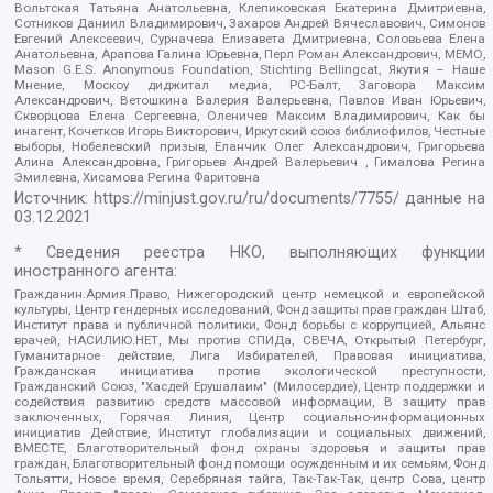
Вольтская Татьяна Анатольевна, Клепиковская Екатерина Дмитриевна,
Сотников Даниил Владимирович, Захаров Андрей Вячеславович, Симонов
Евгений Алексеевич, Сурначева Елизавета Дмитриевна, Соловьева Елена
Анатольевна, Арапова Галина Юрьевна, Перл Роман Александрович, МЕМО,
Mason G.E.S. Anonymous Foundation, Stichting Bellingcat, Якутия – Наше
Мнение, Москоу диджитал медиа, РС-Балт, Заговора Максим
Александрович, Ветошкина Валерия Валерьевна, Павлов Иван Юрьевич,
Скворцова Елена Сергеевна, Оленичев Максим Владимирович, Как бы
инагент, Кочетков Игорь Викторович, Иркутский союз библиофилов, Честные
выборы, Нобелевский призыв, Еланчик Олег Александрович, Григорьева
Алина Александровна, Григорьев Андрей Валерьевич , Гималова Регина
Эмилевна, Хисамова Регина Фаритовна
Источник:
https://minjust.gov.ru/ru/documents/7755/
данные на
03.12.2021
* Сведения реестра НКО, выполняющих функции
иностранного агента:
Гражданин.Армия.Право, Нижегородский центр немецкой и европейской
культуры, Центр гендерных исследований, Фонд защиты прав граждан Штаб,
Институт права и публичной политики, Фонд борьбы с коррупцией, Альянс
врачей, НАСИЛИЮ.НЕТ, Мы против СПИДа, СВЕЧА, Открытый Петербург,
Гуманитарное действие, Лига Избирателей, Правовая инициатива,
Гражданская инициатива против экологической преступности,
Гражданский Союз, "Хасдей Ерушалаим" (Милосердие), Центр поддержки и
содействия развитию средств массовой информации, В защиту прав
заключенных, Горячая Линия, Центр социально-информационных
инициатив Действие, Институт глобализации и социальных движений,
ВМЕСТЕ, Благотворительный фонд охраны здоровья и защиты прав
граждан, Благотворительный фонд помощи осужденным и их семьям, Фонд
Тольятти, Новое время, Серебряная тайга, Так-Так-Так, центр Сова, центр